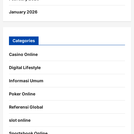
January 2026
Categories
Casino Online
Digital Lifestyle
Informasi Umum
Poker Online
Referensi Global
slot online
Sportsbook Online