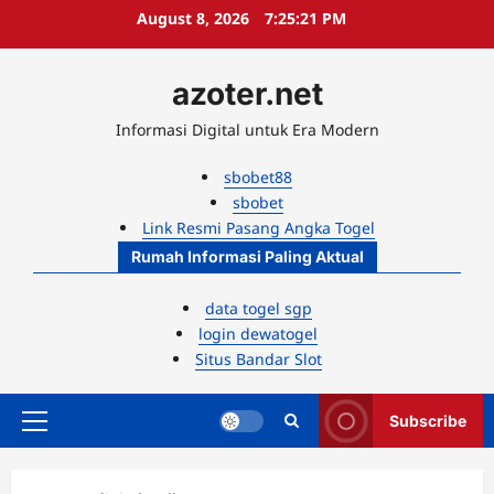
Skip
August 8, 2026
7:25:21 PM
to
content
azoter.net
Informasi Digital untuk Era Modern
sbobet88
sbobet
Link Resmi Pasang Angka Togel
Rumah Informasi Paling Aktual
data togel sgp
login dewatogel
Situs Bandar Slot
Subscribe
Primary
Menu