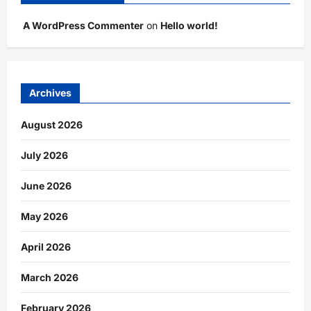
A WordPress Commenter
on
Hello world!
Archives
August 2026
July 2026
June 2026
May 2026
April 2026
March 2026
February 2026