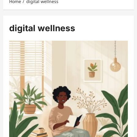
Home
digital wellness
digital wellness