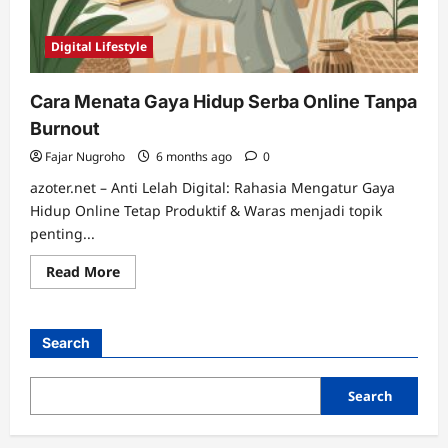
Digital Lifestyle
Cara Menata Gaya Hidup Serba Online Tanpa
Burnout
Fajar Nugroho
6 months ago
0
azoter.net – Anti Lelah Digital: Rahasia Mengatur Gaya
Hidup Online Tetap Produktif & Waras menjadi topik
penting...
Read
Read More
more
about
Cara
Menata
Gaya
Search
Hidup
Serba
Online
Tanpa
Search
Burnout