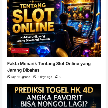
slot online
Fakta Menarik Tentang Slot Online yang
Jarang Dibahas
Fajar Nugroho
2 days ago
0