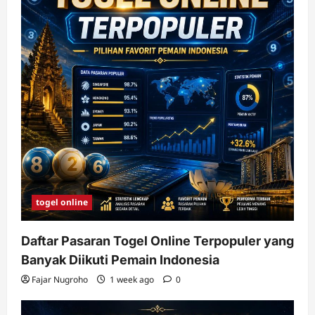
togel online
Daftar Pasaran Togel Online Terpopuler yang
Banyak Diikuti Pemain Indonesia
Fajar Nugroho
1 week ago
0