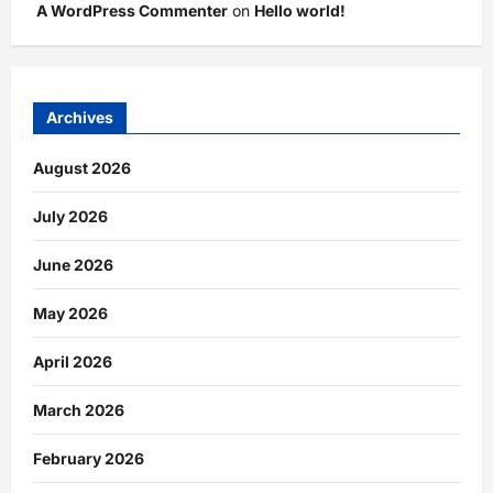
A WordPress Commenter
on
Hello world!
Archives
August 2026
July 2026
June 2026
May 2026
April 2026
March 2026
February 2026