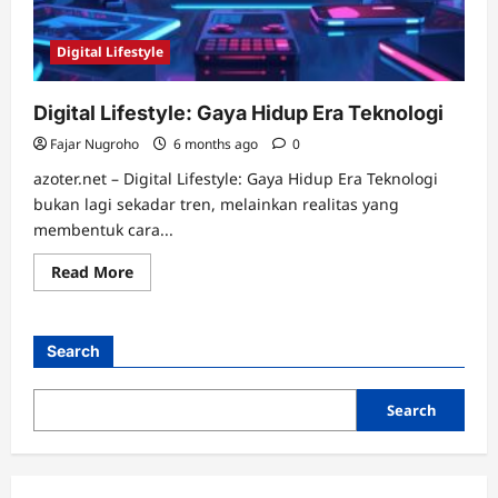
Digital Lifestyle
Digital Lifestyle: Gaya Hidup Era Teknologi
Fajar Nugroho
6 months ago
0
azoter.net – Digital Lifestyle: Gaya Hidup Era Teknologi
bukan lagi sekadar tren, melainkan realitas yang
membentuk cara...
Read
Read More
more
about
Digital
Lifestyle:
Gaya
Search
Hidup
Era
Teknologi
Search