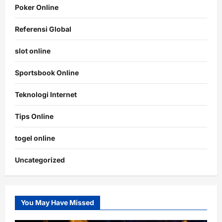
Poker Online
Referensi Global
slot online
Sportsbook Online
Teknologi Internet
Tips Online
togel online
Uncategorized
You May Have Missed