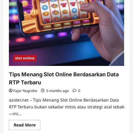
slot online
Tips Menang Slot Online Berdasarkan Data
RTP Terbaru
Fajar Nugroho
5 months ago
0
azoter.net – Tips Menang Slot Online Berdasarkan Data
RTP Terbaru bukan sekadar mitos atau strategi asal tebak
—ini...
Read
Read More
more
about