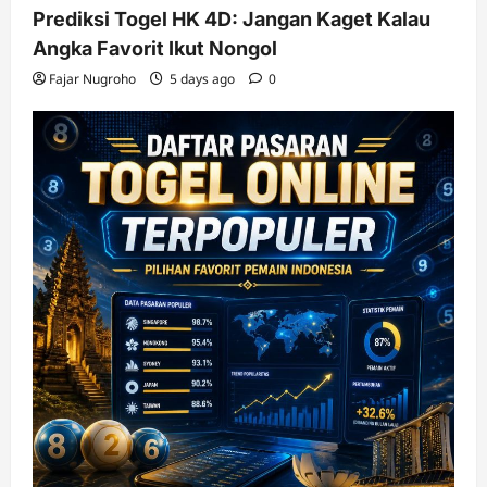
Prediksi Togel HK 4D: Jangan Kaget Kalau
Angka Favorit Ikut Nongol
Fajar Nugroho
5 days ago
0