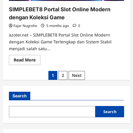
SIMPLEBET8 Portal Slot Online Modern
dengan Koleksi Game
Fajar Nugroho
5 months ago
0
azoter.net – SIMPLEBET8 Portal Slot Online Modern
dengan Koleksi Game Terlengkap dan Sistem Stabil
menjadi salah satu...
Read
Read More
more
about
SIMPLEBET8
Posts
1
2
Next
Portal
Slot
pagination
Online
Modern
dengan
Search
Koleksi
Game
Search