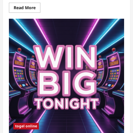
Read
Read More
more
about
EXABET88
Pusat
Data
Statistik
Togel
Macau
Terupdate
togel online