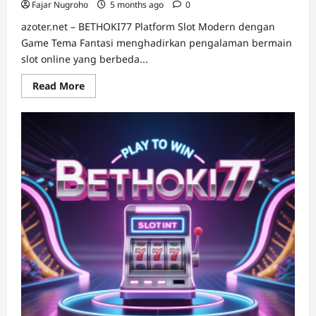
Fajar Nugroho
5 months ago
0
azoter.net – BETHOKI77 Platform Slot Modern dengan
Game Tema Fantasi menghadirkan pengalaman bermain
slot online yang berbeda...
Read
Read More
more
about
BETHOKI77:
Petualangan
Slot
Modern
Bertema
Fantasi