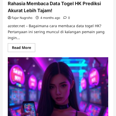
Rahasia Membaca Data Togel HK Prediksi
Slot
Agar
Akurat Lebih Tajam!
Profit
Stabil
Setiap
Fajar Nugroho
4 months ago
0
Hari
azoter.net – Bagaimana cara membaca data togel HK?
Pertanyaan ini sering muncul di kalangan pemain yang
ingin...
Read
Read More
more
about
Rahasia
Membaca
Data
Togel
HK
Prediksi
Akurat
Lebih
Tajam!