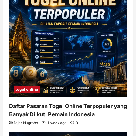
togel online
Daftar Pasaran Togel Online Terpopuler yang
Banyak Diikuti Pemain Indonesia
Fajar Nugroho
1 week ago
0