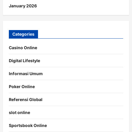
January 2026
Categories
Casino Online
Digital Lifestyle
Informasi Umum
Poker Online
Referensi Global
slot online
Sportsbook Online