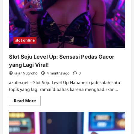
slot online
Slot Soju Level Up: Sensasi Pedas Gacor
yang Lagi Viral!
Fajar Nugroho
4 months ago
0
azoter.net – Slot Soju Level Up Habanero jadi salah satu
topik yang lagi ramai dibahas karena menghadirkan...
Read
Read More
more
about
Slot
Soju
Level
Up:
Sensasi
Pedas