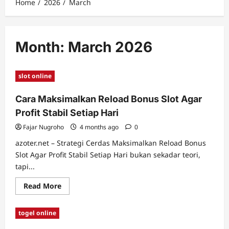
Home
2026
March
Month:
March 2026
slot online
Cara Maksimalkan Reload Bonus Slot Agar
Profit Stabil Setiap Hari
Fajar Nugroho
4 months ago
0
azoter.net – Strategi Cerdas Maksimalkan Reload Bonus
Slot Agar Profit Stabil Setiap Hari bukan sekadar teori,
tapi...
Read
Read More
more
about
Cara
togel online
Maksimalkan
Reload
Bonus