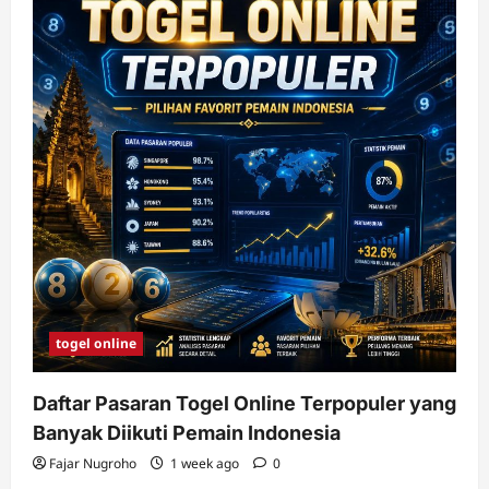
togel online
Daftar Pasaran Togel Online Terpopuler yang
Banyak Diikuti Pemain Indonesia
Fajar Nugroho
1 week ago
0