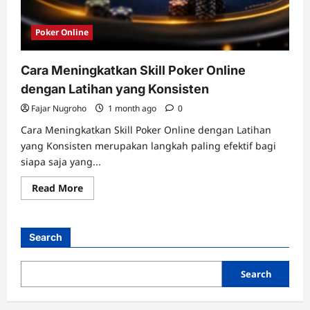
Poker Online
Cara Meningkatkan Skill Poker Online
dengan Latihan yang Konsisten
Fajar Nugroho
1 month ago
0
Cara Meningkatkan Skill Poker Online dengan Latihan
yang Konsisten merupakan langkah paling efektif bagi
siapa saja yang...
Read
Read More
more
about
Cara
Meningkatkan
Skill
Search
Poker
Online
dengan
Latihan
Search
yang
Konsisten