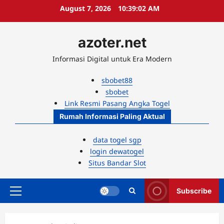
Skip
August 7, 2026
10:39:03 AM
to
content
azoter.net
Informasi Digital untuk Era Modern
sbobet88
sbobet
Link Resmi Pasang Angka Togel
Rumah Informasi Paling Aktual
data togel sgp
login dewatogel
Situs Bandar Slot
Subscribe
Primary
Menu