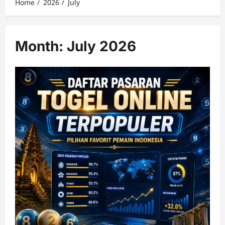
Home
2026
July
Month:
July 2026