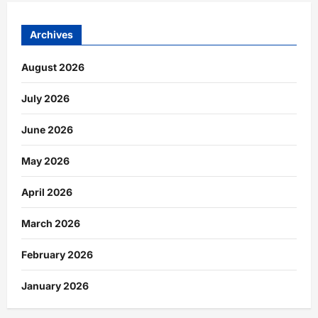
Archives
August 2026
July 2026
June 2026
May 2026
April 2026
March 2026
February 2026
January 2026