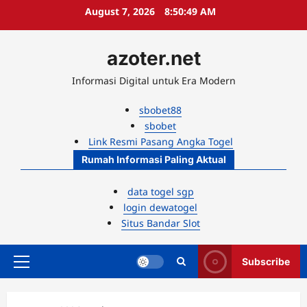
Skip
August 7, 2026
8:50:51 AM
to
content
azoter.net
Informasi Digital untuk Era Modern
sbobet88
sbobet
Link Resmi Pasang Angka Togel
Rumah Informasi Paling Aktual
data togel sgp
login dewatogel
Situs Bandar Slot
Subscribe
Primary
Menu