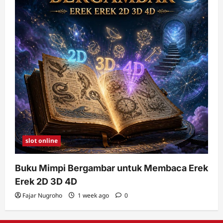
slot online
Buku Mimpi Bergambar untuk Membaca Erek
Erek 2D 3D 4D
Fajar Nugroho
1 week ago
0