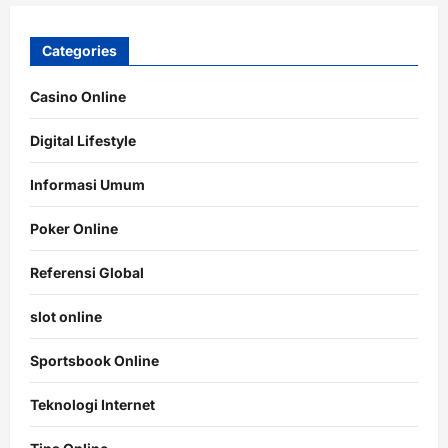
Categories
Casino Online
Digital Lifestyle
Informasi Umum
Poker Online
Referensi Global
slot online
Sportsbook Online
Teknologi Internet