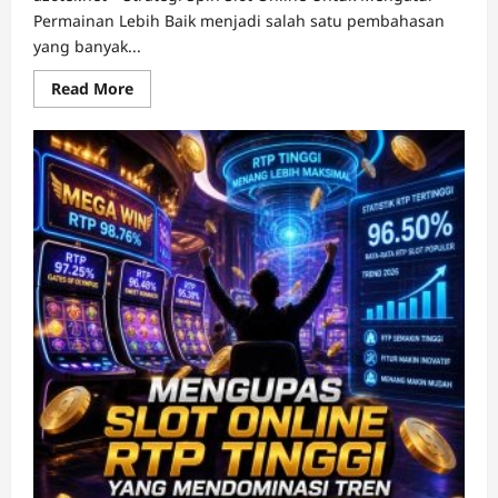
Permainan Lebih Baik menjadi salah satu pembahasan
yang banyak...
Read
Read More
more
about
Strategi
Spin
Slot
Online
Untuk
Mengatur
Permainan
Lebih
Baik