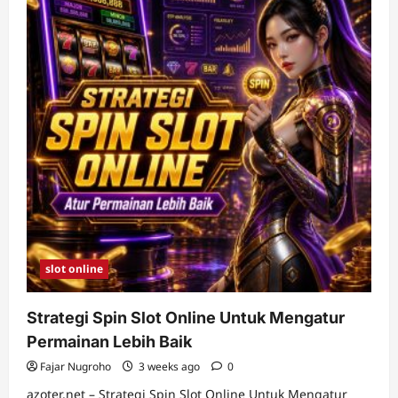
Tren
Angka
dan
Analisa
Favorit
Pemain
slot online
Strategi Spin Slot Online Untuk Mengatur
Permainan Lebih Baik
Fajar Nugroho
3 weeks ago
0
azoter.net – Strategi Spin Slot Online Untuk Mengatur