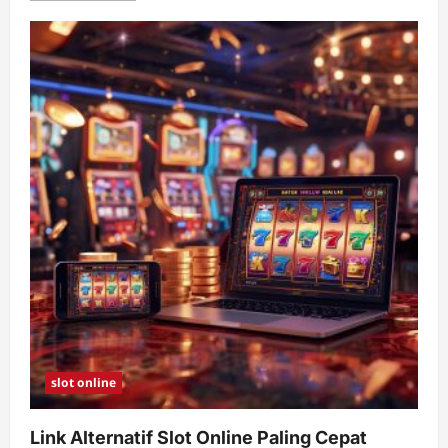
about
Prediksi
Bola
Mix
Parlay
SBOBET,
Kombinasi
Laga
Terpopuler
slot online
Link Alternatif Slot Online Paling Cepat