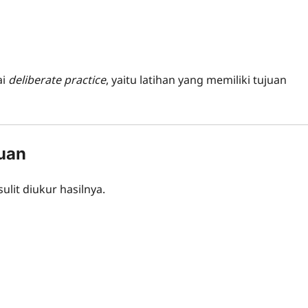
ai
deliberate practice
, yaitu latihan yang memiliki tujuan
uan
lit diukur hasilnya.