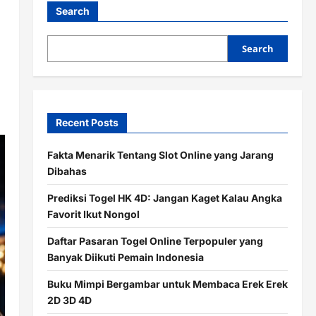
Search
Search
Recent Posts
Fakta Menarik Tentang Slot Online yang Jarang
Dibahas
Prediksi Togel HK 4D: Jangan Kaget Kalau Angka
Favorit Ikut Nongol
Daftar Pasaran Togel Online Terpopuler yang
Banyak Diikuti Pemain Indonesia
Buku Mimpi Bergambar untuk Membaca Erek Erek
2D 3D 4D