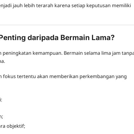
adi jauh lebih terarah karena setiap keputusan memiliki
 Penting daripada Bermain Lama?
an peningkatan kemampuan. Bermain selama lima jam tanp
ma.
ngan fokus tertentu akan memberikan perkembangan yang
:
n;
a objektif;