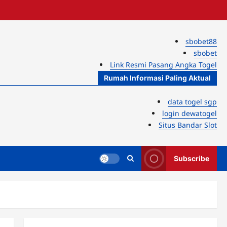
sbobet88
sbobet
Link Resmi Pasang Angka Togel
Rumah Informasi Paling Aktual
data togel sgp
login dewatogel
Situs Bandar Slot
Subscribe