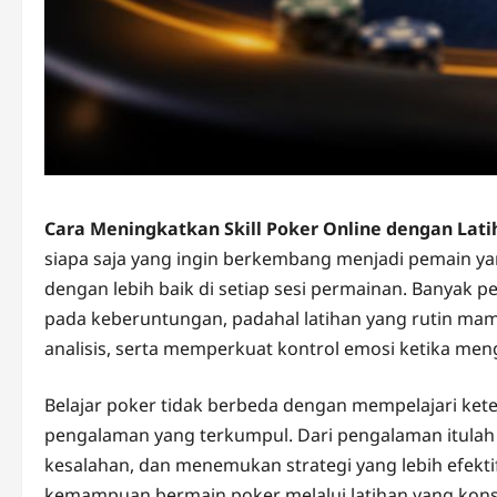
Cara Meningkatkan Skill Poker Online dengan Lati
siapa saja yang ingin berkembang menjadi pemain ya
dengan lebih baik di setiap sesi permainan. Banya
pada keberuntungan, padahal latihan yang rutin m
analisis, serta memperkuat kontrol emosi ketika meng
Belajar poker tidak berbeda dengan mempelajari kete
pengalaman yang terkumpul. Dari pengalaman itula
kesalahan, dan menemukan strategi yang lebih efekti
kemampuan bermain poker melalui latihan yang kons