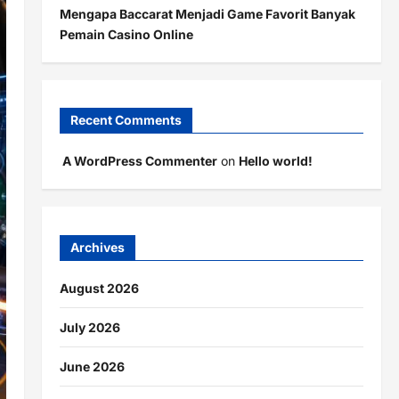
Mengapa Baccarat Menjadi Game Favorit Banyak
Pemain Casino Online
Recent Comments
A WordPress Commenter
on
Hello world!
Archives
August 2026
July 2026
June 2026