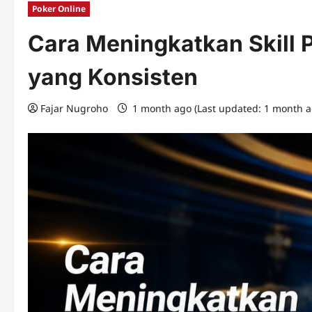
Poker Online
Cara Meningkatkan Skill 
yang Konsisten
Fajar Nugroho
1 month ago (Last updated: 1 month 