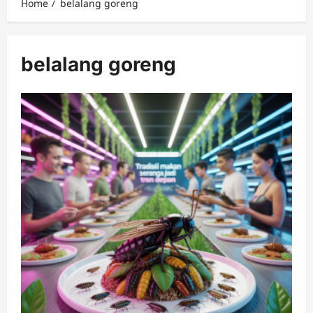
Home
belalang goreng
belalang goreng