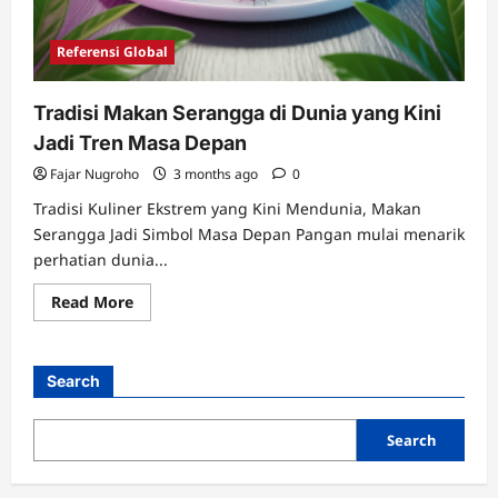
Referensi Global
Tradisi Makan Serangga di Dunia yang Kini
Jadi Tren Masa Depan
Fajar Nugroho
3 months ago
0
Tradisi Kuliner Ekstrem yang Kini Mendunia, Makan
Serangga Jadi Simbol Masa Depan Pangan mulai menarik
perhatian dunia...
Read
Read More
more
about
Tradisi
Makan
Serangga
Search
di
Dunia
yang
Kini
Search
Jadi
Tren
Masa