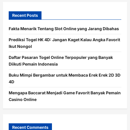
Depan
Recent Posts
Fakta Menarik Tentang Slot Online yang Jarang Dibahas
Prediksi Togel HK 4D: Jangan Kaget Kalau Angka Favorit
Ikut Nongol
Daftar Pasaran Togel Online Terpopuler yang Banyak
Diikuti Pemain Indonesia
Buku Mimpi Bergambar untuk Membaca Erek Erek 2D 3D
4D
Mengapa Baccarat Menjadi Game Favorit Banyak Pemain
Casino Online
Recent Comments