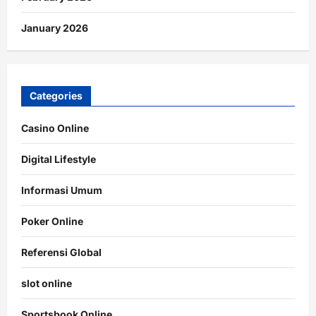
January 2026
Categories
Casino Online
Digital Lifestyle
Informasi Umum
Poker Online
Referensi Global
slot online
Sportsbook Online