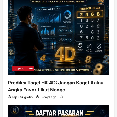
togel online
Prediksi Togel HK 4D: Jangan Kaget Kalau
Angka Favorit Ikut Nongol
Fajar Nugroho
3 days ago
0