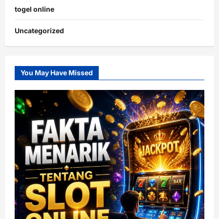
togel online
Uncategorized
You May Have Missed