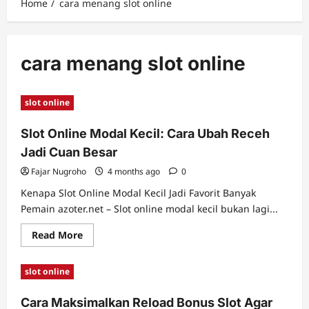
Home
cara menang slot online
cara menang slot online
slot online
Slot Online Modal Kecil: Cara Ubah Receh
Jadi Cuan Besar
Fajar Nugroho
4 months ago
0
Kenapa Slot Online Modal Kecil Jadi Favorit Banyak
Pemain azoter.net – Slot online modal kecil bukan lagi...
Read
Read More
more
about
Slot
slot online
Online
Modal
Kecil:
Cara Maksimalkan Reload Bonus Slot Agar
Cara