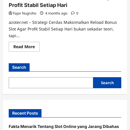
Ubah
Profit Stabil Setiap Hari
Receh
Jadi
Cuan
Fajar Nugroho
4 months ago
0
Besar
azoter.net – Strategi Cerdas Maksimalkan Reload Bonus
Slot Agar Profit Stabil Setiap Hari bukan sekadar teori,
tapi...
Read
Read More
more
about
Cara
Maksimalkan
Reload
Search
Bonus
Slot
Agar
Profit
Search
Stabil
Setiap
Hari
Recent Posts
Fakta Menarik Tentang Slot Online yang Jarang Dibahas