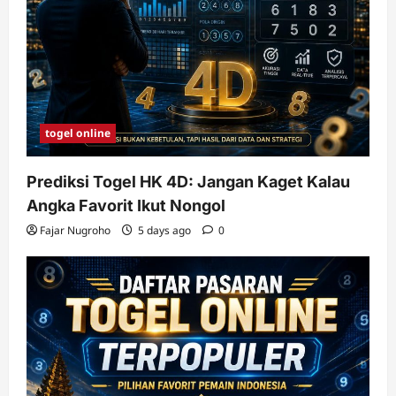
togel online
Prediksi Togel HK 4D: Jangan Kaget Kalau
Angka Favorit Ikut Nongol
Fajar Nugroho
5 days ago
0