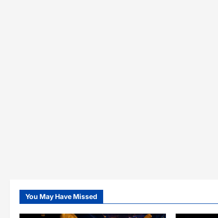
You May Have Missed