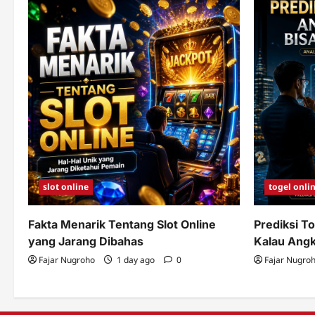
slot online
togel onli
Fakta Menarik Tentang Slot Online
Prediksi T
yang Jarang Dibahas
Kalau Angk
Fajar Nugroho
1 day ago
0
Fajar Nugro