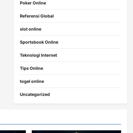
Poker Online
Referensi Global
slot online
Sportsbook Online
Teknologi Internet
Tips Online
togel online
Uncategorized