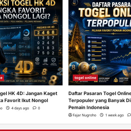
ne
togel online
ogel HK 4D: Jangan Kaget
Daftar Pasaran Togel Onlin
a Favorit Ikut Nongol
Terpopuler yang Banyak Dii
Pemain Indonesia
ho
4 days ago
0
Fajar Nugroho
1 week ago