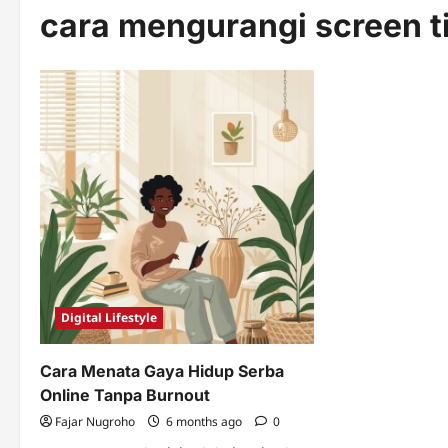
cara mengurangi screen t
Digital Lifestyle
Cara Menata Gaya Hidup Serba
Online Tanpa Burnout
Fajar Nugroho
6 months ago
0