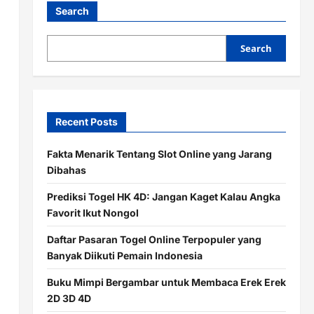
Search
Search
Recent Posts
Fakta Menarik Tentang Slot Online yang Jarang
Dibahas
Prediksi Togel HK 4D: Jangan Kaget Kalau Angka
Favorit Ikut Nongol
Daftar Pasaran Togel Online Terpopuler yang
Banyak Diikuti Pemain Indonesia
Buku Mimpi Bergambar untuk Membaca Erek Erek
2D 3D 4D