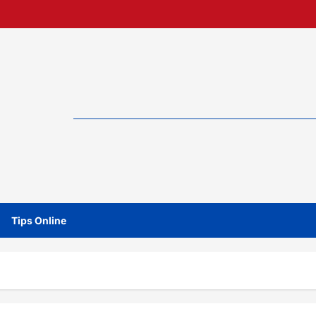
Tips Online