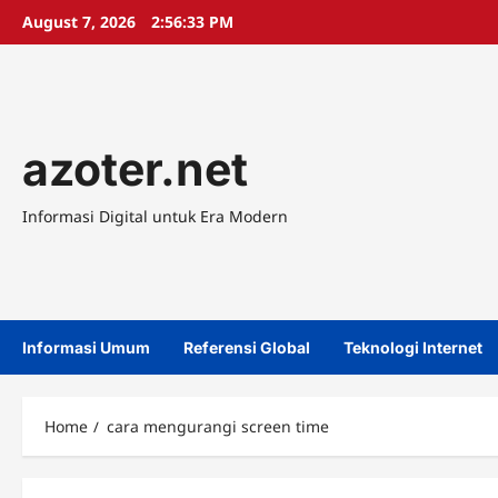
Skip
August 7, 2026
2:56:34 PM
to
content
azoter.net
Informasi Digital untuk Era Modern
Informasi Umum
Referensi Global
Teknologi Internet
Home
cara mengurangi screen time