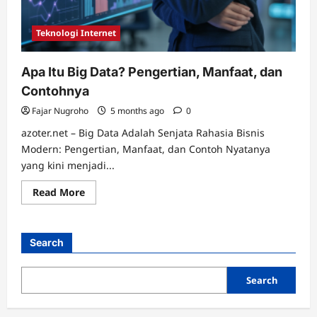
Teknologi Internet
Apa Itu Big Data? Pengertian, Manfaat, dan
Contohnya
Fajar Nugroho
5 months ago
0
azoter.net – Big Data Adalah Senjata Rahasia Bisnis
Modern: Pengertian, Manfaat, dan Contoh Nyatanya
yang kini menjadi...
Read
Read More
more
about
Apa
Itu
Big
Search
Data?
Pengertian,
Manfaat,
dan
Search
Contohnya