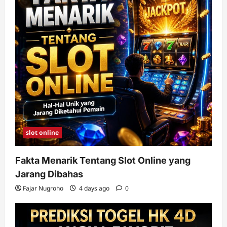
slot online
Fakta Menarik Tentang Slot Online yang
Jarang Dibahas
Fajar Nugroho
4 days ago
0