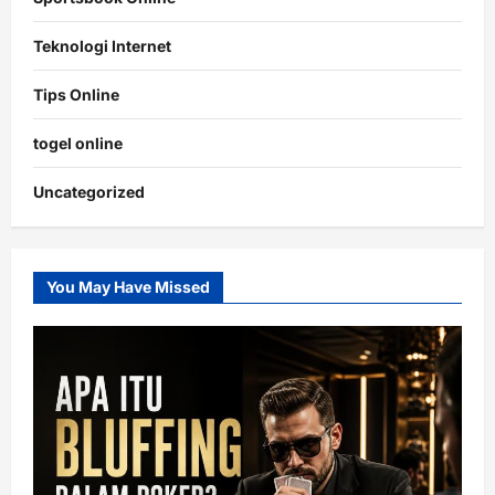
Teknologi Internet
Tips Online
togel online
Uncategorized
You May Have Missed