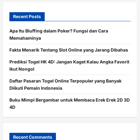
Recent Posts
Apa Itu Bluffing dalam Poker? Fungsi dan Cara
Memahaminya
Fakta Menarik Tentang Slot Online yang Jarang Dibahas
Prediksi Togel HK 4D: Jangan Kaget Kalau Angka Favorit
Ikut Nongol
Daftar Pasaran Togel Online Terpopuler yang Banyak
Diikuti Pemain Indonesia
Buku Mimpi Bergambar untuk Membaca Erek Erek 2D 3D
4D
Recent Comments