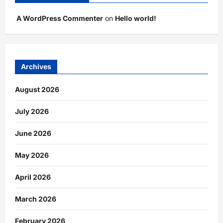
A WordPress Commenter
on
Hello world!
Archives
August 2026
July 2026
June 2026
May 2026
April 2026
March 2026
February 2026