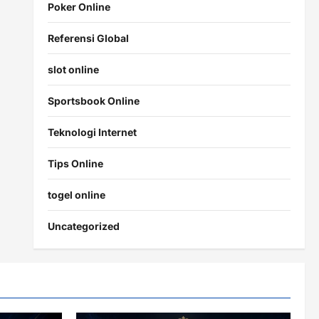
Poker Online
Referensi Global
slot online
Sportsbook Online
Teknologi Internet
Tips Online
togel online
Uncategorized