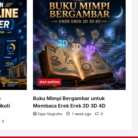
slot online
e
Buku Mimpi Bergambar untuk
kuti
Membaca Erek Erek 2D 3D 4D
Fajar Nugroho
1 week ago
0
0