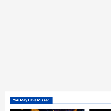
You May Have Missed