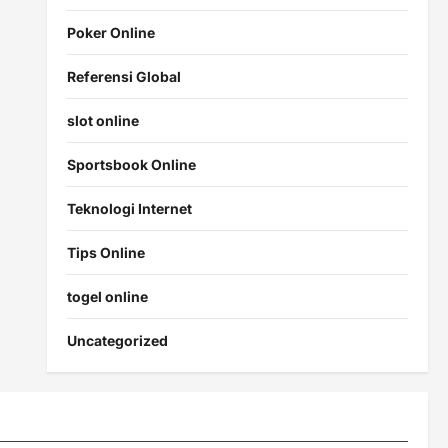
Poker Online
Referensi Global
slot online
Sportsbook Online
Teknologi Internet
Tips Online
togel online
Uncategorized