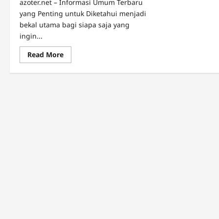
azoter.net – Informasi Umum Terbaru
yang Penting untuk Diketahui menjadi
bekal utama bagi siapa saja yang
ingin...
Read
Read More
more
about
Informasi
Umum
Terbaru
yang
Penting
untuk
Diketahui