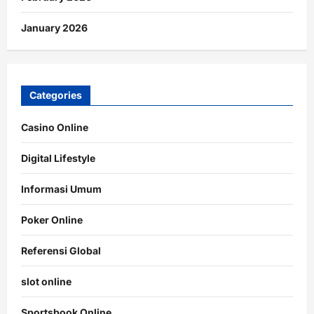
January 2026
Categories
Casino Online
Digital Lifestyle
Informasi Umum
Poker Online
Referensi Global
slot online
Sportsbook Online