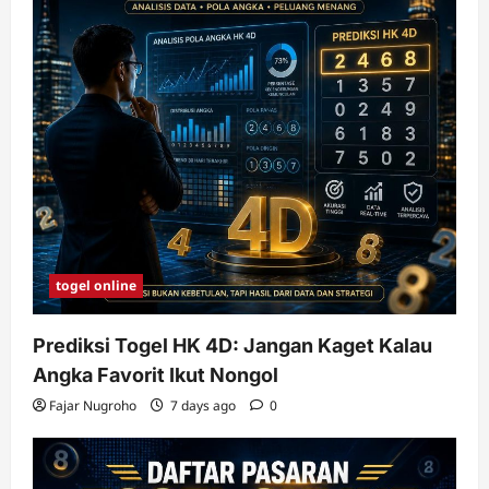
togel online
Prediksi Togel HK 4D: Jangan Kaget Kalau
Angka Favorit Ikut Nongol
Fajar Nugroho
7 days ago
0