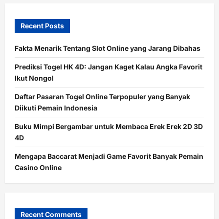
Tersembunyi?
Recent Posts
Fakta Menarik Tentang Slot Online yang Jarang Dibahas
Prediksi Togel HK 4D: Jangan Kaget Kalau Angka Favorit
Ikut Nongol
Daftar Pasaran Togel Online Terpopuler yang Banyak
Diikuti Pemain Indonesia
Buku Mimpi Bergambar untuk Membaca Erek Erek 2D 3D
4D
Mengapa Baccarat Menjadi Game Favorit Banyak Pemain
Casino Online
Recent Comments