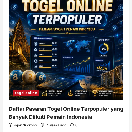
togel online
Daftar Pasaran Togel Online Terpopuler yang
Banyak Diikuti Pemain Indonesia
Fajar Nugroho
2 weeks ago
0