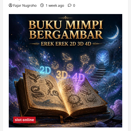
Fajar Nugroho
1 week ago
0
slot online