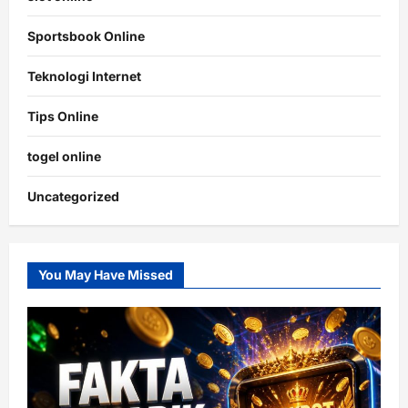
Sportsbook Online
Teknologi Internet
Tips Online
togel online
Uncategorized
You May Have Missed