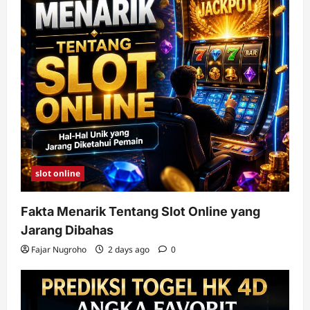
slot online
Fakta Menarik Tentang Slot Online yang
Jarang Dibahas
Fajar Nugroho
2 days ago
0