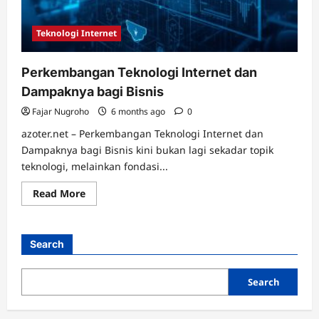
Teknologi Internet
Perkembangan Teknologi Internet dan
Dampaknya bagi Bisnis
Fajar Nugroho
6 months ago
0
azoter.net – Perkembangan Teknologi Internet dan
Dampaknya bagi Bisnis kini bukan lagi sekadar topik
teknologi, melainkan fondasi...
Read
Read More
more
about
Perkembangan
Teknologi
Internet
Search
dan
Dampaknya
bagi
Bisnis
Search