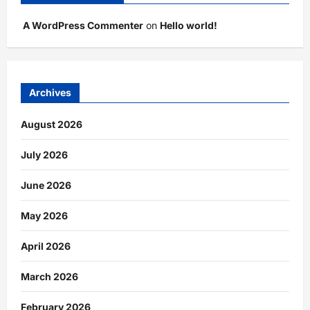
A WordPress Commenter
on
Hello world!
Archives
August 2026
July 2026
June 2026
May 2026
April 2026
March 2026
February 2026