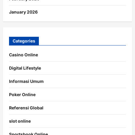
January 2026
Categories
Casino Online
Digital Lifestyle
Informasi Umum
Poker Online
Referensi Global
slot online
Sportsbook Online