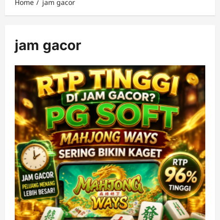
Home
jam gacor
jam gacor