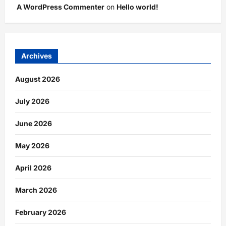
A WordPress Commenter
on
Hello world!
Archives
August 2026
July 2026
June 2026
May 2026
April 2026
March 2026
February 2026