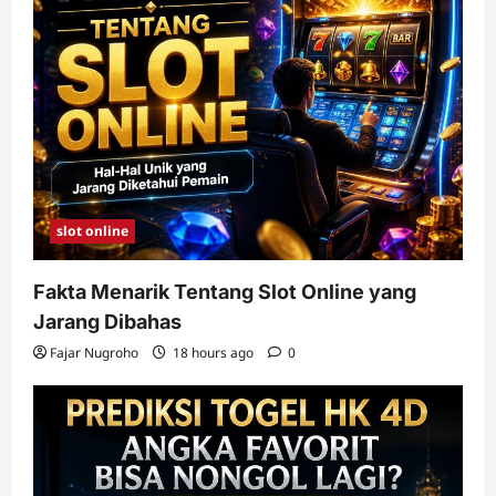
slot online
Fakta Menarik Tentang Slot Online yang
Jarang Dibahas
Fajar Nugroho
18 hours ago
0