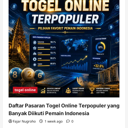
togel online
Daftar Pasaran Togel Online Terpopuler yang
Banyak Diikuti Pemain Indonesia
Fajar Nugroho
1 week ago
0