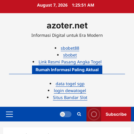
Skip
August 7, 2026
1:25:52 AM
to
content
azoter.net
Informasi Digital untuk Era Modern
sbobet88
sbobet
Link Resmi Pasang Angka Togel
Rumah Informasi Paling Aktual
data togel sgp
login dewatogel
Situs Bandar Slot
Subscribe
Primary
Menu