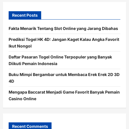
Recent Posts
Fakta Menarik Tentang Slot Online yang Jarang Dibahas
Prediksi Togel HK 4D: Jangan Kaget Kalau Angka Favorit
Ikut Nongol
Daftar Pasaran Togel Online Terpopuler yang Banyak
Diikuti Pemain Indonesia
Buku Mimpi Bergambar untuk Membaca Erek Erek 2D 3D
4D
Mengapa Baccarat Menjadi Game Favorit Banyak Pemain
Casino Online
Recent Comments