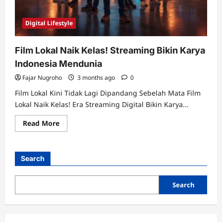
Digital Lifestyle
Film Lokal Naik Kelas! Streaming Bikin Karya
Indonesia Mendunia
Fajar Nugroho
3 months ago
0
Film Lokal Kini Tidak Lagi Dipandang Sebelah Mata Film
Lokal Naik Kelas! Era Streaming Digital Bikin Karya...
Read
Read More
more
about
Film
Lokal
Naik
Search
Kelas!
Streaming
Bikin
Karya
Search
Indonesia
Mendunia