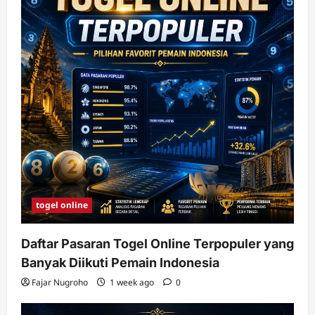
togel online
Daftar Pasaran Togel Online Terpopuler yang
Banyak Diikuti Pemain Indonesia
Fajar Nugroho
1 week ago
0