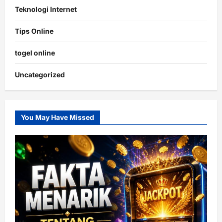
Teknologi Internet
Tips Online
togel online
Uncategorized
You May Have Missed