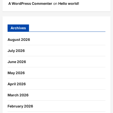
A WordPress Commenter
on
Hello world!
Archives
August 2026
July 2026
June 2026
May 2026
April 2026
March 2026
February 2026