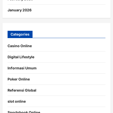
January 2026
Categories
Casino Online
Digital Lifestyle
Informasi Umum
Poker Online
Referensi Global
slot online
Sportsbook Online