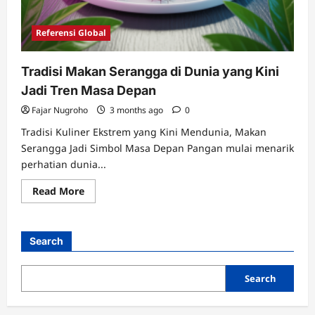
Referensi Global
Tradisi Makan Serangga di Dunia yang Kini
Jadi Tren Masa Depan
Fajar Nugroho
3 months ago
0
Tradisi Kuliner Ekstrem yang Kini Mendunia, Makan
Serangga Jadi Simbol Masa Depan Pangan mulai menarik
perhatian dunia...
Read
Read More
more
about
Tradisi
Makan
Serangga
Search
di
Dunia
yang
Kini
Search
Jadi
Tren
Masa