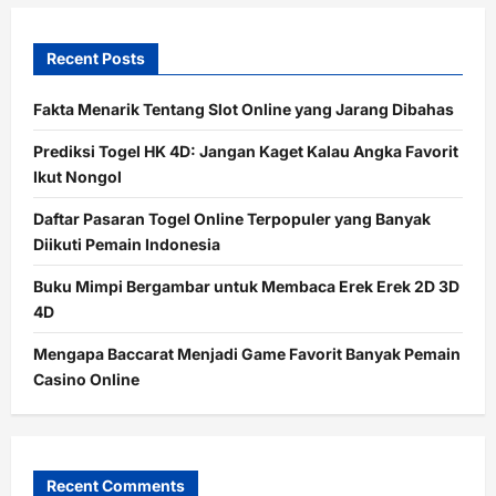
Depan
Recent Posts
Fakta Menarik Tentang Slot Online yang Jarang Dibahas
Prediksi Togel HK 4D: Jangan Kaget Kalau Angka Favorit
Ikut Nongol
Daftar Pasaran Togel Online Terpopuler yang Banyak
Diikuti Pemain Indonesia
Buku Mimpi Bergambar untuk Membaca Erek Erek 2D 3D
4D
Mengapa Baccarat Menjadi Game Favorit Banyak Pemain
Casino Online
Recent Comments