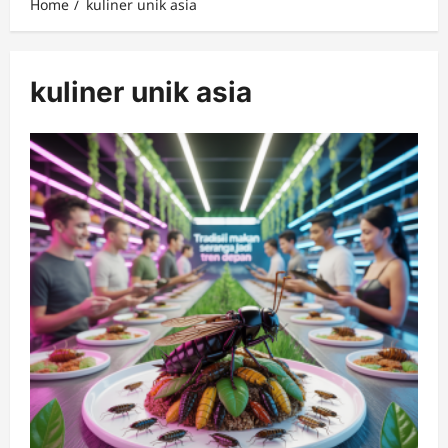
Home
kuliner unik asia
kuliner unik asia