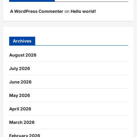
A WordPress Commenter
on
Hello world!
Archives
August 2026
July 2026
June 2026
May 2026
April 2026
March 2026
February 2026