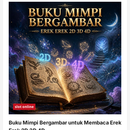
slot online
Buku Mimpi Bergambar untuk Membaca Erek