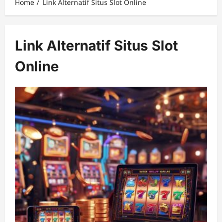
Home
Link Alternatif Situs Slot Online
Link Alternatif Situs Slot
Online