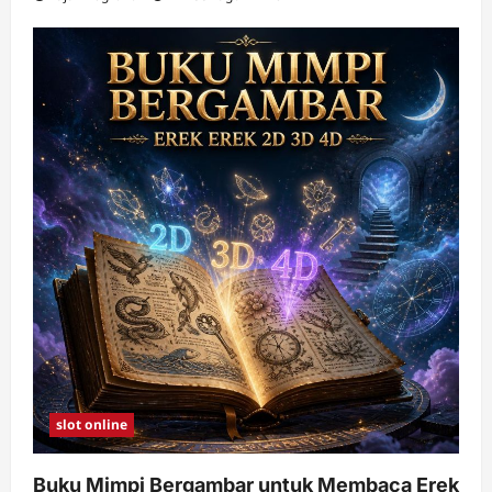
slot online
Buku Mimpi Bergambar untuk Membaca Erek