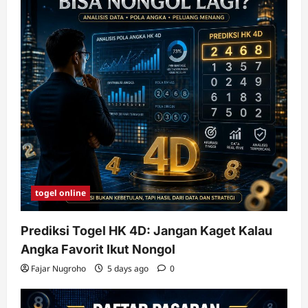
togel online
Prediksi Togel HK 4D: Jangan Kaget Kalau
Angka Favorit Ikut Nongol
Fajar Nugroho
5 days ago
0