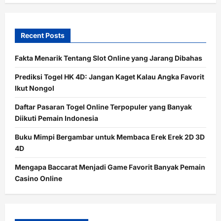
Perangkat
Recent Posts
Fakta Menarik Tentang Slot Online yang Jarang Dibahas
Prediksi Togel HK 4D: Jangan Kaget Kalau Angka Favorit
Ikut Nongol
Daftar Pasaran Togel Online Terpopuler yang Banyak
Diikuti Pemain Indonesia
Buku Mimpi Bergambar untuk Membaca Erek Erek 2D 3D
4D
Mengapa Baccarat Menjadi Game Favorit Banyak Pemain
Casino Online