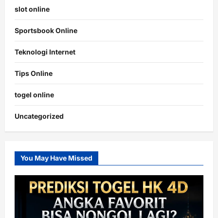
slot online
Sportsbook Online
Teknologi Internet
Tips Online
togel online
Uncategorized
You May Have Missed