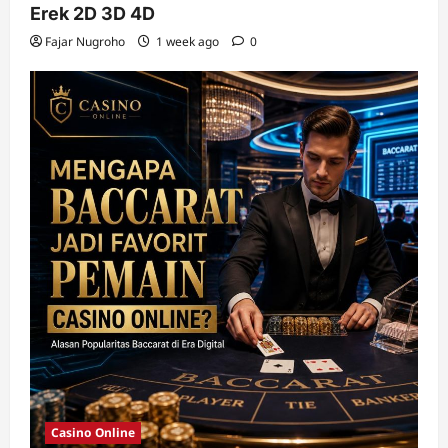
Erek 2D 3D 4D
Fajar Nugroho
1 week ago
0
Casino Online