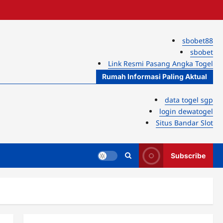
sbobet88
sbobet
Link Resmi Pasang Angka Togel
Rumah Informasi Paling Aktual
data togel sgp
login dewatogel
Situs Bandar Slot
Subscribe