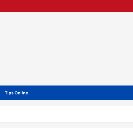
Tips Online