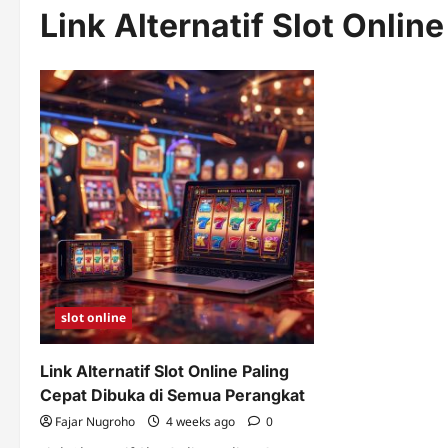
Link Alternatif Slot Online
slot online
Link Alternatif Slot Online Paling
Cepat Dibuka di Semua Perangkat
Fajar Nugroho
4 weeks ago
0