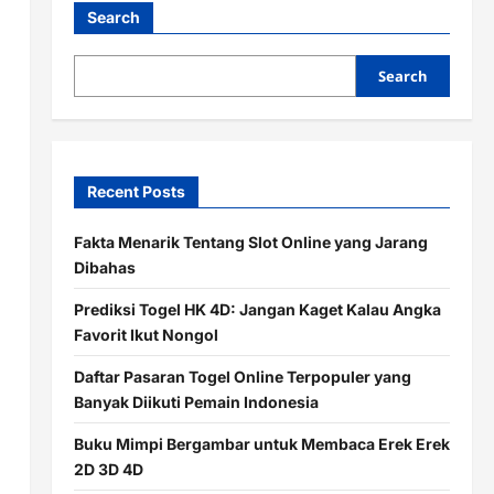
Search
Search
Recent Posts
Fakta Menarik Tentang Slot Online yang Jarang
Dibahas
Prediksi Togel HK 4D: Jangan Kaget Kalau Angka
Favorit Ikut Nongol
Daftar Pasaran Togel Online Terpopuler yang
Banyak Diikuti Pemain Indonesia
Buku Mimpi Bergambar untuk Membaca Erek Erek
2D 3D 4D