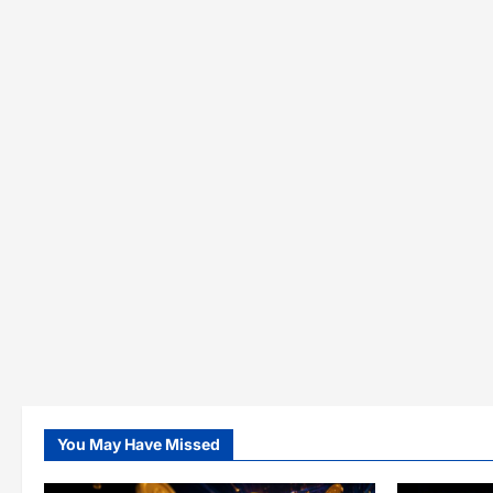
You May Have Missed