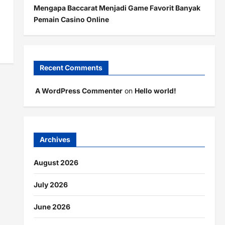
Mengapa Baccarat Menjadi Game Favorit Banyak
Pemain Casino Online
Recent Comments
A WordPress Commenter
on
Hello world!
Archives
August 2026
July 2026
June 2026