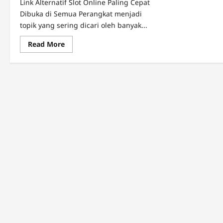
Link Alternatif Slot Online Paling Cepat
Dibuka di Semua Perangkat menjadi
topik yang sering dicari oleh banyak...
Read
Read More
more
about
Link
Alternatif
Slot
Online
Paling
Cepat
Dibuka
di
Semua
Perangkat