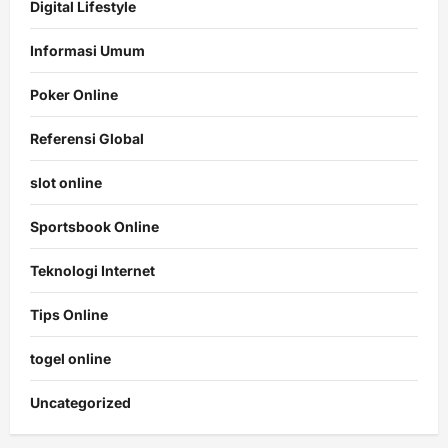
Digital Lifestyle
Informasi Umum
Poker Online
Referensi Global
slot online
Sportsbook Online
Teknologi Internet
Tips Online
togel online
Uncategorized