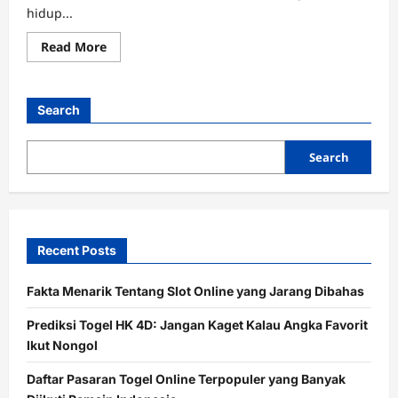
hidup...
Read
Read More
more
about
Digital
Lifestyle:
Cara
Search
Cerdas
Hidup
di
Era
Search
Serba
Online
Recent Posts
Fakta Menarik Tentang Slot Online yang Jarang Dibahas
Prediksi Togel HK 4D: Jangan Kaget Kalau Angka Favorit
Ikut Nongol
Daftar Pasaran Togel Online Terpopuler yang Banyak