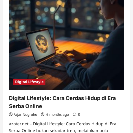
Digital Lifestyle
Digital Lifestyle: Cara Cerdas Hidup di Era
Serba Online
Fajar Nugroho
6 months ago
0
azoter.net – Digital Lifestyle: Cara Cerdas Hidup di Era
Serba Online bukan sekadar tren, melainkan pola