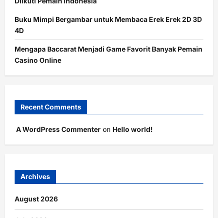
Diikuti Pemain Indonesia
Buku Mimpi Bergambar untuk Membaca Erek Erek 2D 3D
4D
Mengapa Baccarat Menjadi Game Favorit Banyak Pemain
Casino Online
Recent Comments
A WordPress Commenter
on
Hello world!
Archives
August 2026