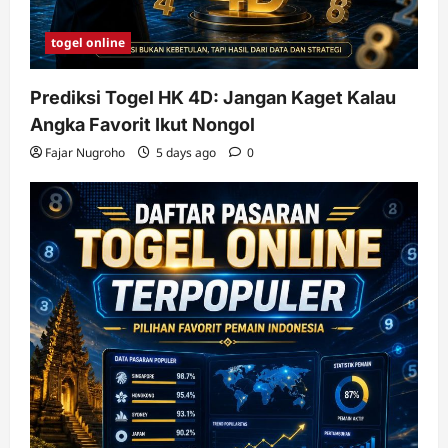
togel online
Prediksi Togel HK 4D: Jangan Kaget Kalau
Angka Favorit Ikut Nongol
Fajar Nugroho
5 days ago
0