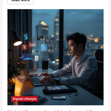
more
about
Informasi
Umum
Terbaru
yang
Penting
untuk
Diketahui
Digital Lifestyle