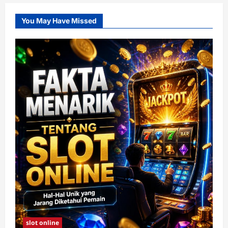
You May Have Missed
slot online