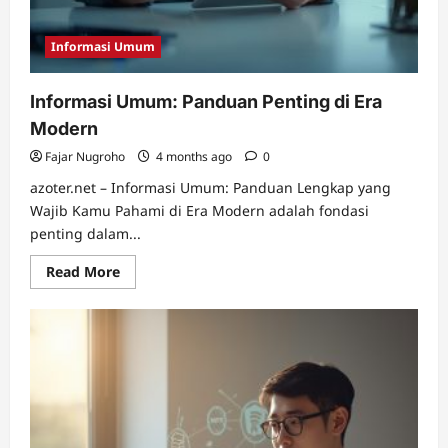
Informasi Umum
Informasi Umum: Panduan Penting di Era
Modern
Fajar Nugroho
4 months ago
0
azoter.net – Informasi Umum: Panduan Lengkap yang
Wajib Kamu Pahami di Era Modern adalah fondasi
penting dalam...
Read
Read More
more
about
Informasi
Umum:
Panduan
Penting
di
Era
Modern