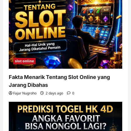
slot online
Fakta Menarik Tentang Slot Online yang
Jarang Dibahas
Fajar Nugroho
2 days ago
0