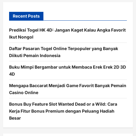
Recent Posts
Prediksi Togel HK 4D: Jangan Kaget Kalau Angka Favorit
Ikut Nongol
Daftar Pasaran Togel Online Terpopuler yang Banyak
Diikuti Pemain Indonesia
Buku Mimpi Bergambar untuk Membaca Erek Erek 2D 3D
4D
Mengapa Baccarat Menjadi Game Favorit Banyak Pemain
Casino Online
Bonus Buy Feature Slot Wanted Dead or a Wild: Cara
Kerja Fitur Bonus Premium dengan Peluang Hadiah
Besar