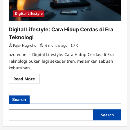
Digital Lifestyle
Digital Lifestyle: Cara Hidup Cerdas di Era
Teknologi
Fajar Nugroho
6 months ago
0
azoter.net – Digital Lifestyle: Cara Hidup Cerdas di Era
Teknologi bukan lagi sekadar tren, melainkan sebuah
kebutuhan...
Read
Read More
more
about
Digital
Lifestyle:
Cara
Search
Hidup
Cerdas
di
Era
Search
Teknologi