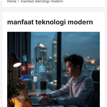
Home
manfaat teknologi modern
manfaat teknologi modern