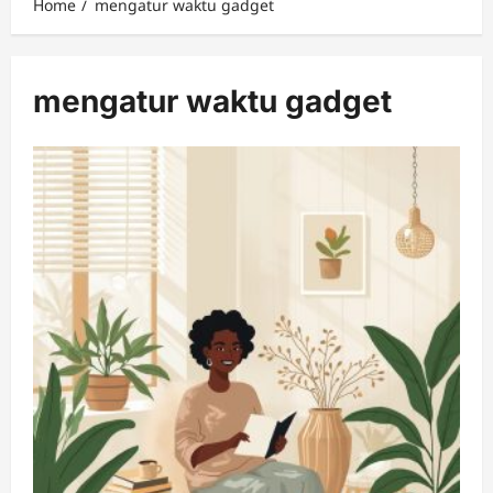
Home
mengatur waktu gadget
mengatur waktu gadget