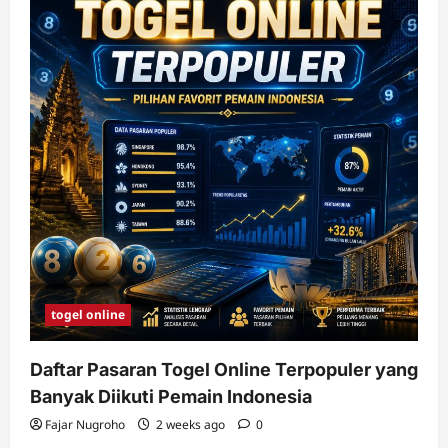
togel online
Daftar Pasaran Togel Online Terpopuler yang
Banyak Diikuti Pemain Indonesia
Fajar Nugroho
2 weeks ago
0