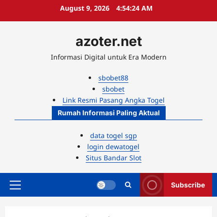
Skip
August 9, 2026
4:54:25 AM
to
content
azoter.net
Informasi Digital untuk Era Modern
sbobet88
sbobet
Link Resmi Pasang Angka Togel
Rumah Informasi Paling Aktual
data togel sgp
login dewatogel
Situs Bandar Slot
Subscribe
Primary
Menu