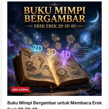
slot online
Buku Mimpi Bergambar untuk Membaca Erek