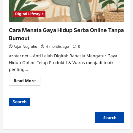
Digital Lifestyle
Cara Menata Gaya Hidup Serba Online Tanpa
Burnout
Fajar Nugroho
6 months ago
0
azoter.net – Anti Lelah Digital: Rahasia Mengatur Gaya
Hidup Online Tetap Produktif & Waras menjadi topik
penting...
Read
Read More
more
about
Cara
Menata
Gaya
Search
Hidup
Serba
Online
Tanpa
Search
Burnout