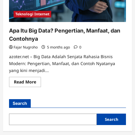
Teknologi Internet
Apa Itu Big Data? Pengertian, Manfaat, dan
Contohnya
Fajar Nugroho
5 months ago
0
azoter.net – Big Data Adalah Senjata Rahasia Bisnis
Modern: Pengertian, Manfaat, dan Contoh Nyatanya
yang kini menjadi...
Read
Read More
more
about
Apa
Itu
Big
Search
Data?
Pengertian,
Manfaat,
dan
Search
Contohnya