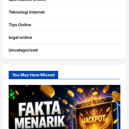
Teknologi Internet
Tips Online
togel online
Uncategorized
You May Have Missed