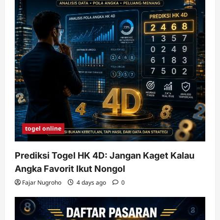
togel online
Prediksi Togel HK 4D: Jangan Kaget Kalau
Angka Favorit Ikut Nongol
Fajar Nugroho
4 days ago
0