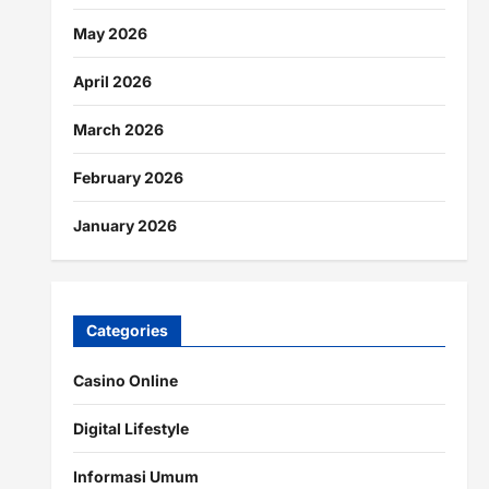
May 2026
April 2026
March 2026
February 2026
January 2026
Categories
Casino Online
Digital Lifestyle
Informasi Umum