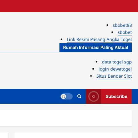
sbobet88
sbobet
Link Resmi Pasang Angka Togel
Rumah Informasi Paling Aktual
data togel sgp
login dewatogel
Situs Bandar Slot
Subscribe