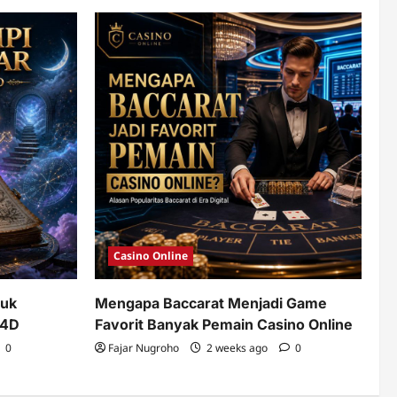
Casino Online
tuk
Mengapa Baccarat Menjadi Game
 4D
Favorit Banyak Pemain Casino Online
0
Fajar Nugroho
2 weeks ago
0