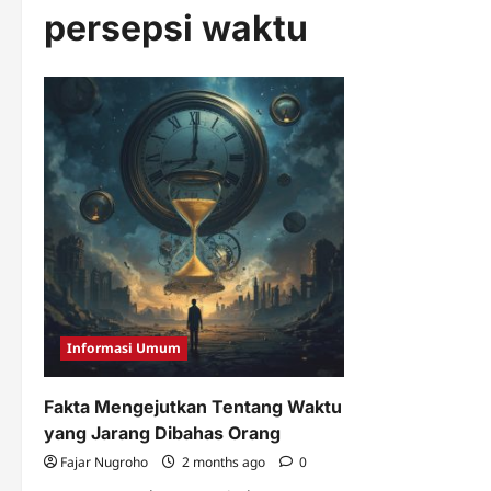
persepsi waktu
Informasi Umum
Fakta Mengejutkan Tentang Waktu
yang Jarang Dibahas Orang
Fajar Nugroho
2 months ago
0