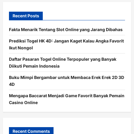
Recent Posts
Fakta Menarik Tentang Slot Online yang Jarang Dibahas
Prediksi Togel HK 4D: Jangan Kaget Kalau Angka Favorit
Ikut Nongol
Daftar Pasaran Togel Online Terpopuler yang Banyak
Diikuti Pemain Indonesia
Buku Mimpi Bergambar untuk Membaca Erek Erek 2D 3D
4D
Mengapa Baccarat Menjadi Game Favorit Banyak Pemain
Casino Online
Recent Comments