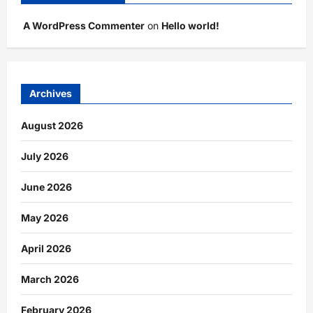
A WordPress Commenter
on
Hello world!
Archives
August 2026
July 2026
June 2026
May 2026
April 2026
March 2026
February 2026