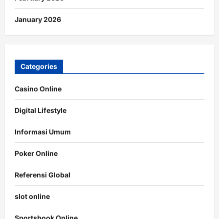
January 2026
Categories
Casino Online
Digital Lifestyle
Informasi Umum
Poker Online
Referensi Global
slot online
Sportsbook Online