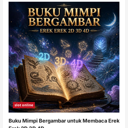
slot online
Buku Mimpi Bergambar untuk Membaca Erek