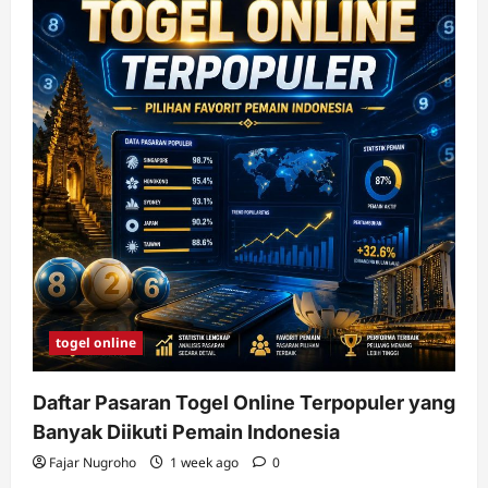
togel online
Daftar Pasaran Togel Online Terpopuler yang
Banyak Diikuti Pemain Indonesia
Fajar Nugroho
1 week ago
0