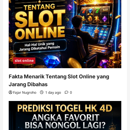
slot online
Fakta Menarik Tentang Slot Online yang
Jarang Dibahas
Fajar Nugroho
1 day ago
0