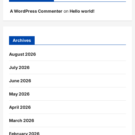
A WordPress Commenter
on
Hello world!
Archives
August 2026
July 2026
June 2026
May 2026
April 2026
March 2026
February 2026