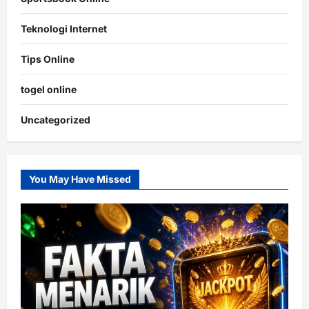
Teknologi Internet
Tips Online
togel online
Uncategorized
You May Have Missed