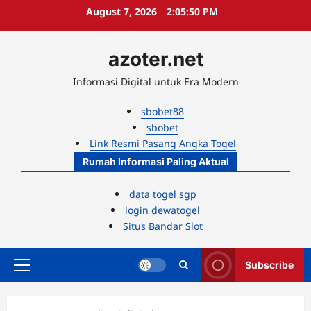
Skip
August 7, 2026
2:05:51 PM
to
content
azoter.net
Informasi Digital untuk Era Modern
sbobet88
sbobet
Link Resmi Pasang Angka Togel
Rumah Informasi Paling Aktual
data togel sgp
login dewatogel
Situs Bandar Slot
Subscribe
Primary
Menu