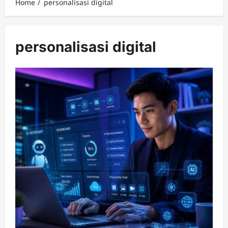
Home
personalisasi digital
personalisasi digital