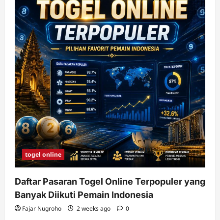
togel online
Daftar Pasaran Togel Online Terpopuler yang
Banyak Diikuti Pemain Indonesia
Fajar Nugroho
2 weeks ago
0