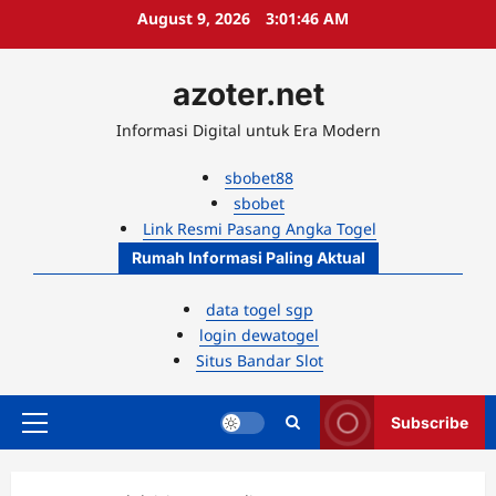
Skip
August 9, 2026
3:01:47 AM
to
content
azoter.net
Informasi Digital untuk Era Modern
sbobet88
sbobet
Link Resmi Pasang Angka Togel
Rumah Informasi Paling Aktual
data togel sgp
login dewatogel
Situs Bandar Slot
Subscribe
Primary
Menu