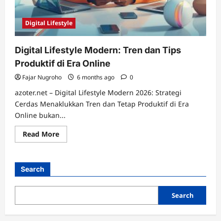
Digital Lifestyle
Digital Lifestyle Modern: Tren dan Tips
Produktif di Era Online
Fajar Nugroho
6 months ago
0
azoter.net – Digital Lifestyle Modern 2026: Strategi
Cerdas Menaklukkan Tren dan Tetap Produktif di Era
Online bukan...
Read
Read More
more
about
Digital
Lifestyle
Modern:
Search
Tren
dan
Tips
Produktif
Search
di
Era
Online