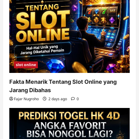
slot online
Fakta Menarik Tentang Slot Online yang
Jarang Dibahas
Fajar Nugroho
2 days ago
0