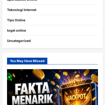
Teknologi Internet
Tips Online
togel online
Uncategorized
You May Have Missed