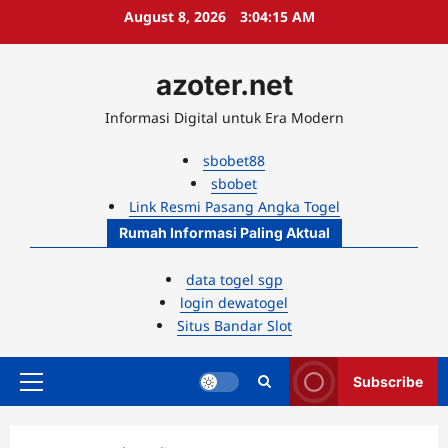
Skip
August 8, 2026
3:04:16 AM
to
content
azoter.net
Informasi Digital untuk Era Modern
sbobet88
sbobet
Link Resmi Pasang Angka Togel
Rumah Informasi Paling Aktual
data togel sgp
login dewatogel
Situs Bandar Slot
Subscribe
Primary
Menu