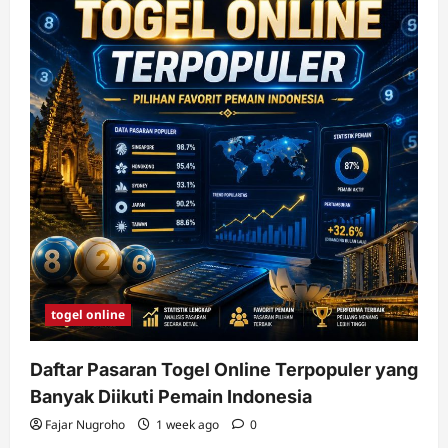
togel online
Daftar Pasaran Togel Online Terpopuler yang
Banyak Diikuti Pemain Indonesia
Fajar Nugroho
1 week ago
0