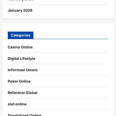
January 2026
Categories
Casino Online
Digital Lifestyle
Informasi Umum
Poker Online
Referensi Global
slot online
Sportsbook Online