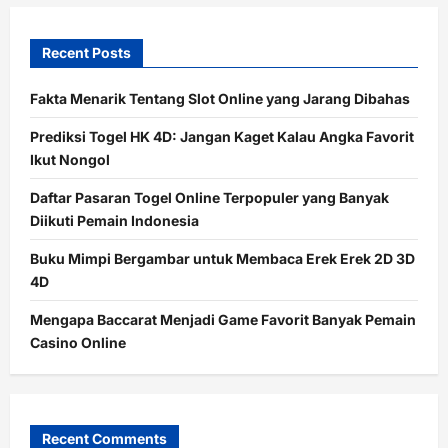
Recent Posts
Fakta Menarik Tentang Slot Online yang Jarang Dibahas
Prediksi Togel HK 4D: Jangan Kaget Kalau Angka Favorit
Ikut Nongol
Daftar Pasaran Togel Online Terpopuler yang Banyak
Diikuti Pemain Indonesia
Buku Mimpi Bergambar untuk Membaca Erek Erek 2D 3D
4D
Mengapa Baccarat Menjadi Game Favorit Banyak Pemain
Casino Online
Recent Comments