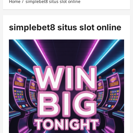
Home
simplebet8 situs slot online
simplebet8 situs slot online