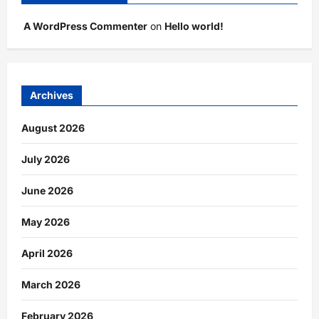
A WordPress Commenter
on
Hello world!
Archives
August 2026
July 2026
June 2026
May 2026
April 2026
March 2026
February 2026