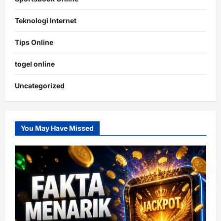
Teknologi Internet
Tips Online
togel online
Uncategorized
You May Have Missed