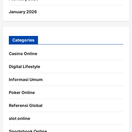
January 2026
Categories
Casino Online
Digital Lifestyle
Informasi Umum
Poker Online
Referensi Global
slot online
Sportsbook Online