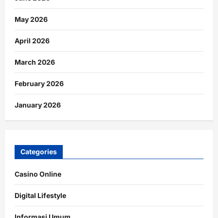
May 2026
April 2026
March 2026
February 2026
January 2026
Categories
Casino Online
Digital Lifestyle
Informasi Umum