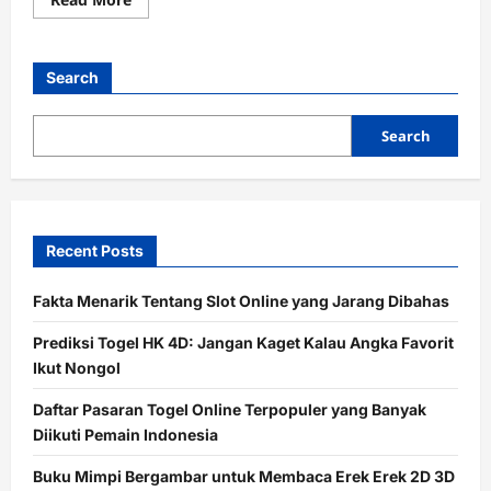
more
about
BETHOKI77:
Platform
Slot
Search
Modern
dengan
Game
Fantasi
Search
Recent Posts
Fakta Menarik Tentang Slot Online yang Jarang Dibahas
Prediksi Togel HK 4D: Jangan Kaget Kalau Angka Favorit
Ikut Nongol
Daftar Pasaran Togel Online Terpopuler yang Banyak
Diikuti Pemain Indonesia
Buku Mimpi Bergambar untuk Membaca Erek Erek 2D 3D