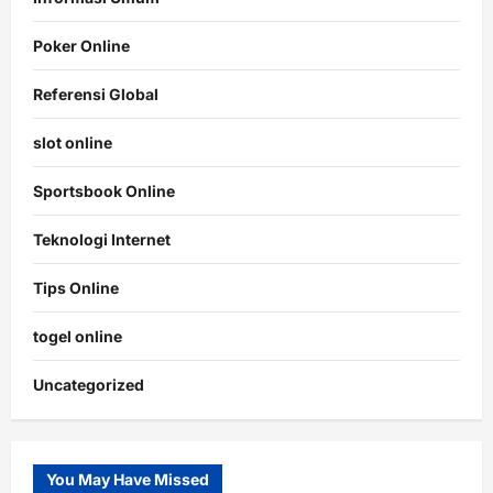
Poker Online
Referensi Global
slot online
Sportsbook Online
Teknologi Internet
Tips Online
togel online
Uncategorized
You May Have Missed