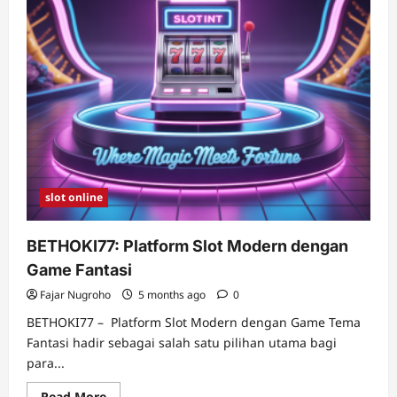
slot online
BETHOKI77: Platform Slot Modern dengan
Game Fantasi
Fajar Nugroho
5 months ago
0
BETHOKI77 – Platform Slot Modern dengan Game Tema
Fantasi hadir sebagai salah satu pilihan utama bagi
para...
Read
Read More