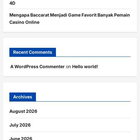
4D
Mengapa Baccarat Menjadi Game Favorit Banyak Pemain
Casino Online
Recent Comments
A WordPress Commenter
on
Hello world!
Archives
August 2026
July 2026
June 2026