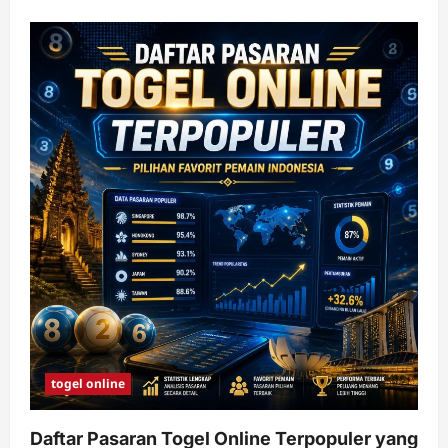
togel online
Daftar Pasaran Togel Online Terpopuler yang