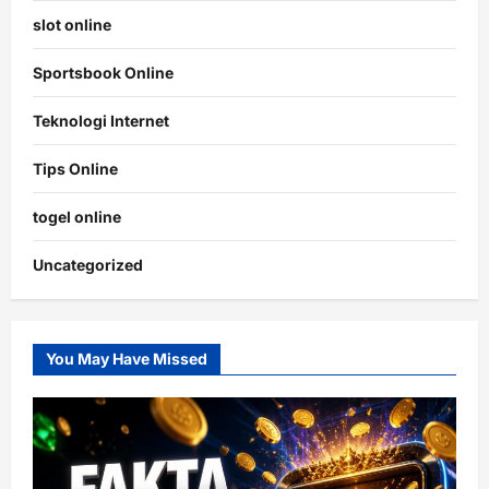
slot online
Sportsbook Online
Teknologi Internet
Tips Online
togel online
Uncategorized
You May Have Missed