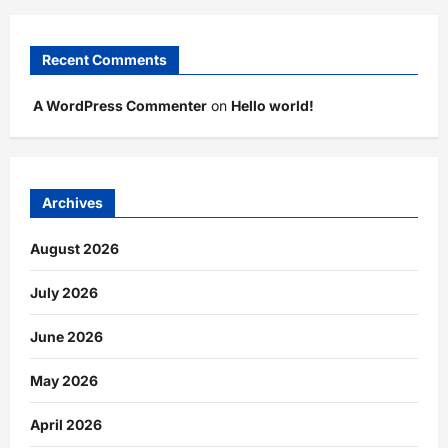
Recent Comments
A WordPress Commenter
on
Hello world!
Archives
August 2026
July 2026
June 2026
May 2026
April 2026