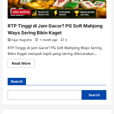
slot online
RTP Tinggi di Jam Gacor? PG Soft Mahjong
Ways Sering Bikin Kaget
Fajar Nugroho
1 month ago
0
RTP Tinggi di Jam Gacor? PG Soft Mahjong Ways Sering
Bikin Kaget menjadi topik yang sering dibicarakan...
Read
Read More
more
about
RTP
Tinggi
di
Search
Jam
Gacor?
PG
Soft
Search
Mahjong
Ways
Sering
Bikin
Kaget