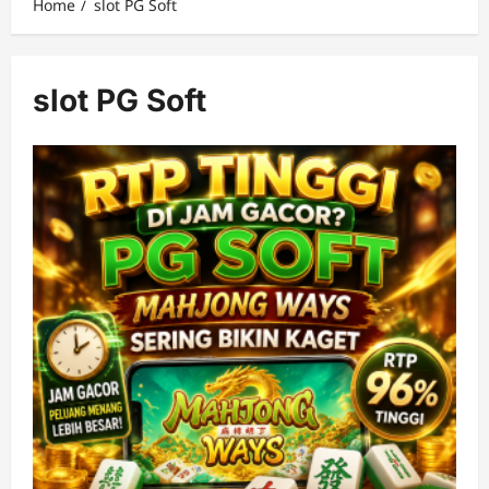
Home
slot PG Soft
slot PG Soft