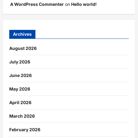
A WordPress Commenter
on
Hello world!
Archives
August 2026
July 2026
June 2026
May 2026
April 2026
March 2026
February 2026