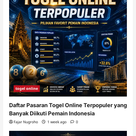
togel online
Daftar Pasaran Togel Online Terpopuler yang
Banyak Diikuti Pemain Indonesia
Fajar Nugroho
1 week ago
0