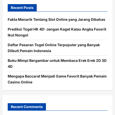
Recent Posts
Fakta Menarik Tentang Slot Online yang Jarang Dibahas
Prediksi Togel HK 4D: Jangan Kaget Kalau Angka Favorit
Ikut Nongol
Daftar Pasaran Togel Online Terpopuler yang Banyak
Diikuti Pemain Indonesia
Buku Mimpi Bergambar untuk Membaca Erek Erek 2D 3D
4D
Mengapa Baccarat Menjadi Game Favorit Banyak Pemain
Casino Online
Recent Comments