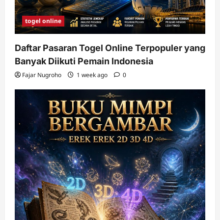
togel online
Daftar Pasaran Togel Online Terpopuler yang
Banyak Diikuti Pemain Indonesia
Fajar Nugroho
1 week ago
0