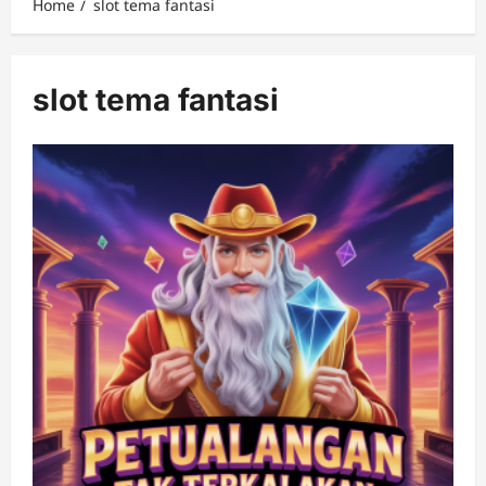
Home
slot tema fantasi
slot tema fantasi