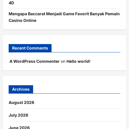
4D
Mengapa Baccarat Menjadi Game Favorit Banyak Pemain
Casino Online
Recent Comments
A WordPress Commenter
on
Hello world!
Archives
August 2026
July 2026
June 2026