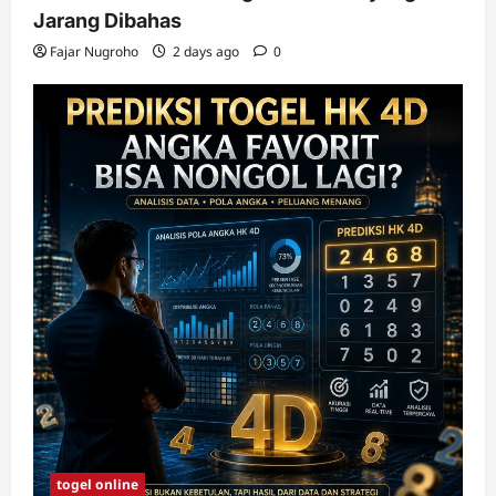
Jarang Dibahas
Fajar Nugroho
2 days ago
0
togel online