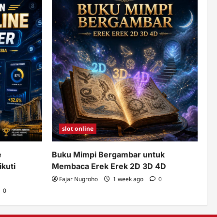
slot online
e
Buku Mimpi Bergambar untuk
kuti
Membaca Erek Erek 2D 3D 4D
Fajar Nugroho
1 week ago
0
0