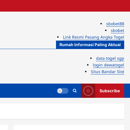
sbobet88
sbobet
Link Resmi Pasang Angka Togel
Rumah Informasi Paling Aktual
data togel sgp
login dewatogel
Situs Bandar Slot
Subscribe