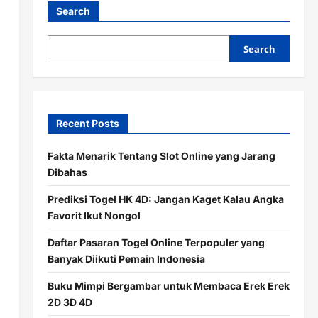
Search
Search
Recent Posts
Fakta Menarik Tentang Slot Online yang Jarang
Dibahas
Prediksi Togel HK 4D: Jangan Kaget Kalau Angka
Favorit Ikut Nongol
Daftar Pasaran Togel Online Terpopuler yang
Banyak Diikuti Pemain Indonesia
Buku Mimpi Bergambar untuk Membaca Erek Erek
2D 3D 4D