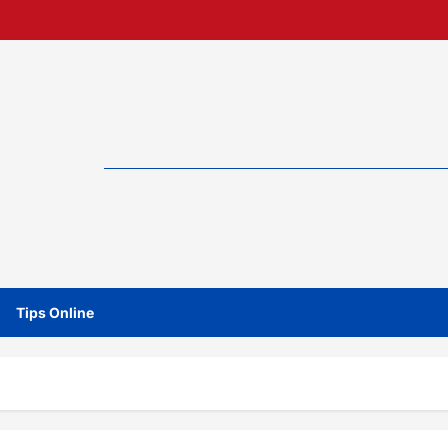
Tips Online