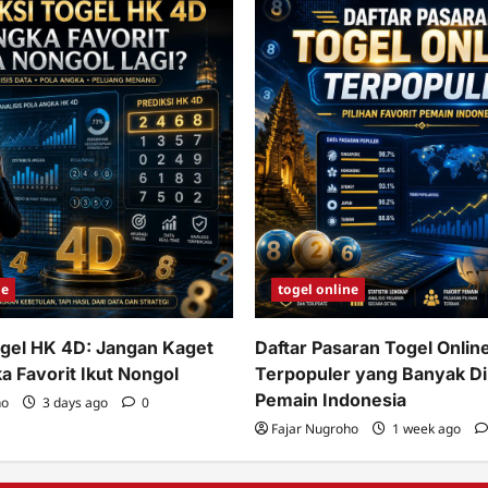
ne
togel online
ogel HK 4D: Jangan Kaget
Daftar Pasaran Togel Onlin
a Favorit Ikut Nongol
Terpopuler yang Banyak Dii
Pemain Indonesia
ho
3 days ago
0
Fajar Nugroho
1 week ago