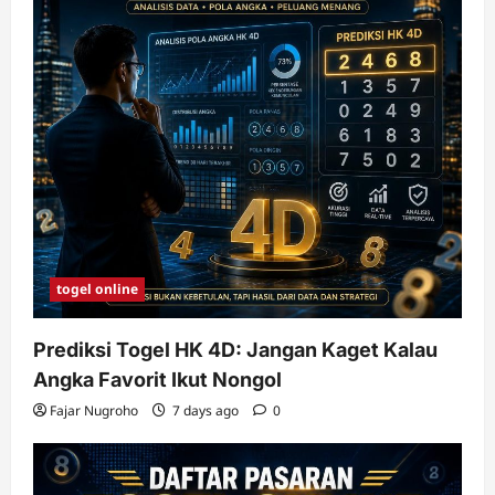
togel online
Prediksi Togel HK 4D: Jangan Kaget Kalau
Angka Favorit Ikut Nongol
Fajar Nugroho
7 days ago
0