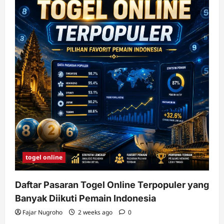
togel online
Daftar Pasaran Togel Online Terpopuler yang
Banyak Diikuti Pemain Indonesia
Fajar Nugroho
2 weeks ago
0