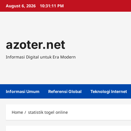
Skip
August 6, 2026
10:31:12 PM
to
content
azoter.net
Informasi Digital untuk Era Modern
Informasi Umum
Referensi Global
Teknologi Internet
Home
statistik togel online