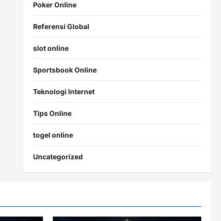
Poker Online
Referensi Global
slot online
Sportsbook Online
Teknologi Internet
Tips Online
togel online
Uncategorized