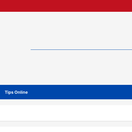
Tips Online