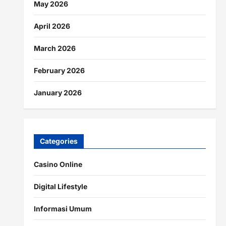
May 2026
April 2026
March 2026
February 2026
January 2026
Categories
Casino Online
Digital Lifestyle
Informasi Umum