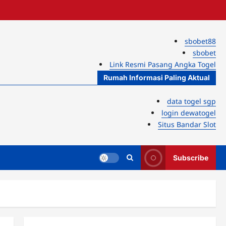
sbobet88
sbobet
Link Resmi Pasang Angka Togel
Rumah Informasi Paling Aktual
data togel sgp
login dewatogel
Situs Bandar Slot
Subscribe