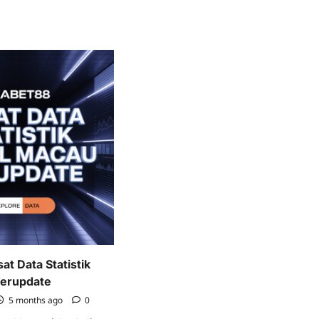
t Data Statistik
Terupdate
5 months ago
0