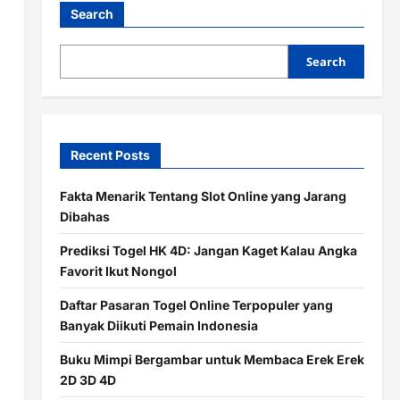
Search
Search
Recent Posts
Fakta Menarik Tentang Slot Online yang Jarang
Dibahas
Prediksi Togel HK 4D: Jangan Kaget Kalau Angka
Favorit Ikut Nongol
Daftar Pasaran Togel Online Terpopuler yang
Banyak Diikuti Pemain Indonesia
Buku Mimpi Bergambar untuk Membaca Erek Erek
2D 3D 4D