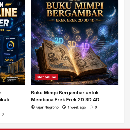
slot online
e
Buku Mimpi Bergambar untuk
kuti
Membaca Erek Erek 2D 3D 4D
Fajar Nugroho
1 week ago
0
0