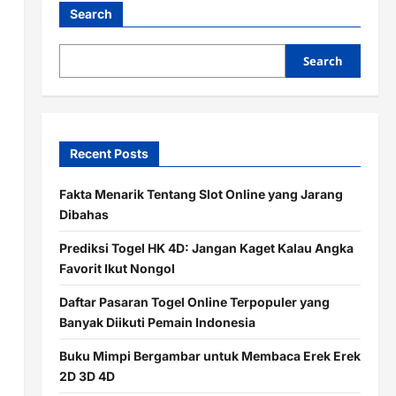
Search
Search
Recent Posts
Fakta Menarik Tentang Slot Online yang Jarang
Dibahas
Prediksi Togel HK 4D: Jangan Kaget Kalau Angka
Favorit Ikut Nongol
Daftar Pasaran Togel Online Terpopuler yang
Banyak Diikuti Pemain Indonesia
Buku Mimpi Bergambar untuk Membaca Erek Erek
2D 3D 4D