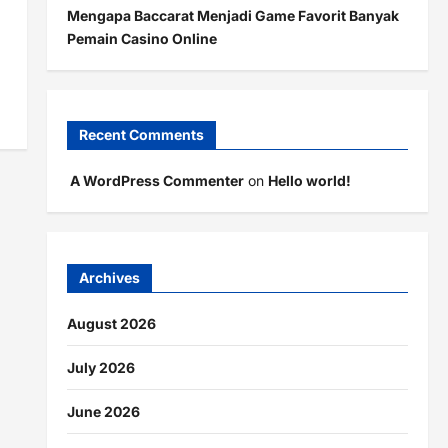
Mengapa Baccarat Menjadi Game Favorit Banyak
Pemain Casino Online
Recent Comments
A WordPress Commenter
on
Hello world!
Archives
August 2026
July 2026
June 2026