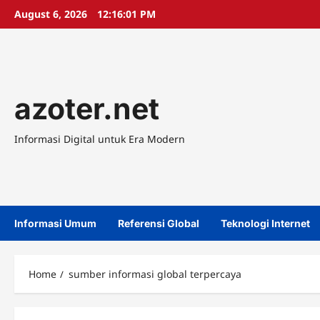
Skip
August 6, 2026
12:16:01 PM
to
content
azoter.net
Informasi Digital untuk Era Modern
Informasi Umum
Referensi Global
Teknologi Internet
Home
sumber informasi global terpercaya