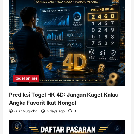
togel online
Prediksi Togel HK 4D: Jangan Kaget Kalau
Angka Favorit Ikut Nongol
Fajar Nugroho
6 days ago
0