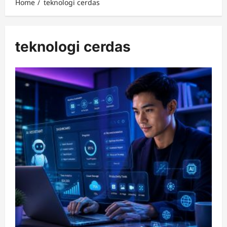
Home
teknologi cerdas
teknologi cerdas