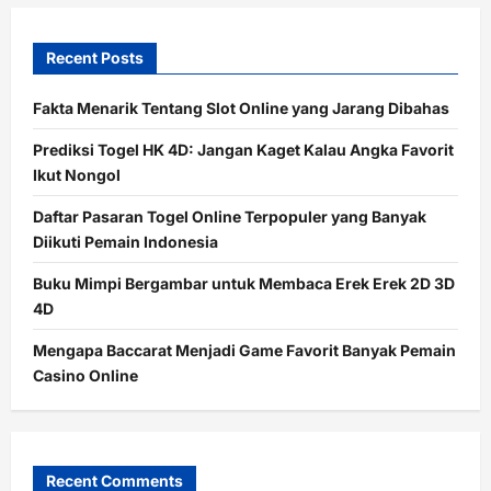
Recent Posts
Fakta Menarik Tentang Slot Online yang Jarang Dibahas
Prediksi Togel HK 4D: Jangan Kaget Kalau Angka Favorit
Ikut Nongol
Daftar Pasaran Togel Online Terpopuler yang Banyak
Diikuti Pemain Indonesia
Buku Mimpi Bergambar untuk Membaca Erek Erek 2D 3D
4D
Mengapa Baccarat Menjadi Game Favorit Banyak Pemain
Casino Online
Recent Comments