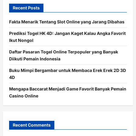
Recent Posts
Fakta Menarik Tentang Slot Online yang Jarang Dibahas
Prediksi Togel HK 4D: Jangan Kaget Kalau Angka Favorit
Ikut Nongol
Daftar Pasaran Togel Online Terpopuler yang Banyak
Diikuti Pemain Indonesia
Buku Mimpi Bergambar untuk Membaca Erek Erek 2D 3D
4D
Mengapa Baccarat Menjadi Game Favorit Banyak Pemain
Casino Online
Recent Comments