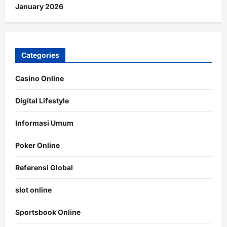
January 2026
Categories
Casino Online
Digital Lifestyle
Informasi Umum
Poker Online
Referensi Global
slot online
Sportsbook Online