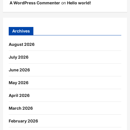
A WordPress Commenter
on
Hello world!
Archives
August 2026
July 2026
June 2026
May 2026
April 2026
March 2026
February 2026