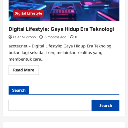
Digital Lifestyle
Digital Lifestyle: Gaya Hidup Era Teknologi
Fajar Nugroho
6 months ago
0
azoter.net – Digital Lifestyle: Gaya Hidup Era Teknologi
bukan lagi sekadar tren, melainkan realitas yang
membentuk cara...
Read
Read More
more
about
Digital
Lifestyle:
Gaya
Search
Hidup
Era
Teknologi
Search