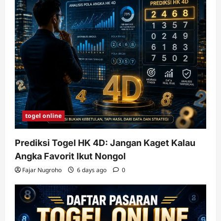
togel online
Prediksi Togel HK 4D: Jangan Kaget Kalau
Angka Favorit Ikut Nongol
Fajar Nugroho
6 days ago
0