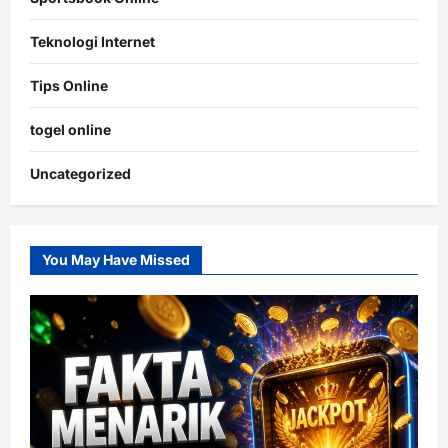
Teknologi Internet
Tips Online
togel online
Uncategorized
You May Have Missed