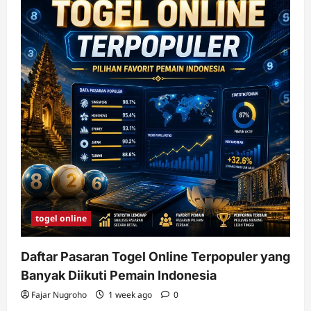
togel online
Daftar Pasaran Togel Online Terpopuler yang
Banyak Diikuti Pemain Indonesia
Fajar Nugroho
1 week ago
0