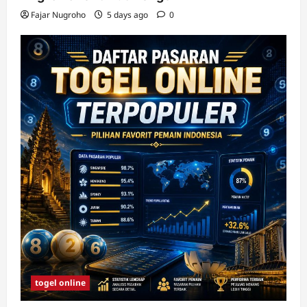
Fajar Nugroho
5 days ago
0
togel online