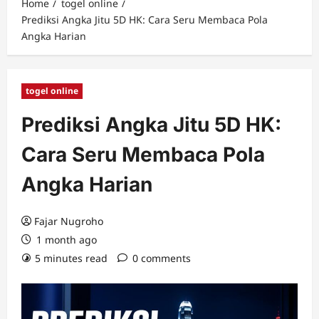
Home
togel online
Prediksi Angka Jitu 5D HK: Cara Seru Membaca Pola
Angka Harian
togel online
Prediksi Angka Jitu 5D HK:
Cara Seru Membaca Pola
Angka Harian
Fajar Nugroho
1 month ago
5 minutes read
0 comments