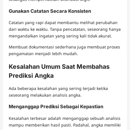
Gunakan Catatan Secara Konsisten
Catatan yang rapi dapat membantu melihat perubahan
dari waktu ke waktu. Tanpa pencatatan, seseorang hanya
mengandalkan ingatan yang sering kali tidak akurat.
Membuat dokumentasi sederhana juga membuat proses
pengamatan menjadi lebih mudah.
Kesalahan Umum Saat Membahas
Prediksi Angka
Ada beberapa kesalahan yang sering terjadi ketika
seseorang melakukan analisis angka.
Menganggap Prediksi Sebagai Kepastian
Kesalahan terbesar adalah menganggap sebuah analisis
mampu memberikan hasil pasti. Padahal, angka memiliki