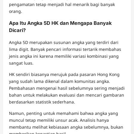
pengamatan tetap menjadi hal menarik bagi banyak
orang.
Apa Itu Angka 5D HK dan Mengapa Banyak
Dicari?
Angka 5D merupakan susunan angka yang terdiri dari
lima digit. Banyak pencari informasi tertarik membahas
jenis angka ini karena memiliki variasi kombinasi yang
sangat luas.
HK sendiri biasanya merujuk pada pasaran Hong Kong
yang sudah lama dikenal dalam komunitas angka.
Pembahasan mengenai hasil sebelumnya sering menjadi
bahan untuk melakukan evaluasi dan mencari gambaran
berdasarkan statistik sederhana.
Namun, penting untuk memahami bahwa angka yang
muncul tetap memiliki unsur acak. Analisis hanya
membantu melihat kebiasaan angka sebelumnya, bukan
memberikan kepastian hasil.