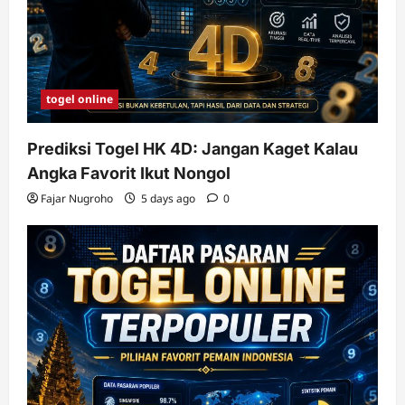
togel online
Prediksi Togel HK 4D: Jangan Kaget Kalau
Angka Favorit Ikut Nongol
Fajar Nugroho
5 days ago
0