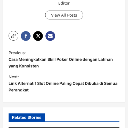
Editor
View All Posts
P
Previous:
o
Cara Meningkatkan Skill Poker Online dengan Latihan
s
yang Konsisten
t
Next:
Link Alternatif Slot Online Paling Cepat Dibuka di Semua
n
Perangkat
a
v
i
Related Stories
g