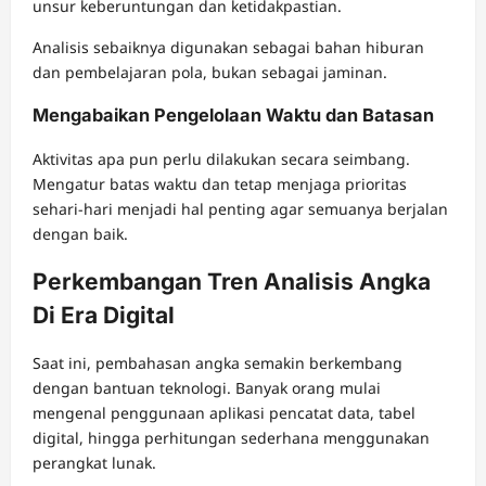
unsur keberuntungan dan ketidakpastian.
Analisis sebaiknya digunakan sebagai bahan hiburan
dan pembelajaran pola, bukan sebagai jaminan.
Mengabaikan Pengelolaan Waktu dan Batasan
Aktivitas apa pun perlu dilakukan secara seimbang.
Mengatur batas waktu dan tetap menjaga prioritas
sehari-hari menjadi hal penting agar semuanya berjalan
dengan baik.
Perkembangan Tren Analisis Angka
Di Era Digital
Saat ini, pembahasan angka semakin berkembang
dengan bantuan teknologi. Banyak orang mulai
mengenal penggunaan aplikasi pencatat data, tabel
digital, hingga perhitungan sederhana menggunakan
perangkat lunak.