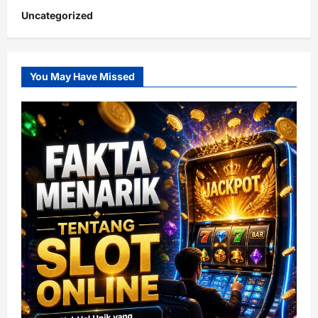
Uncategorized
You May Have Missed