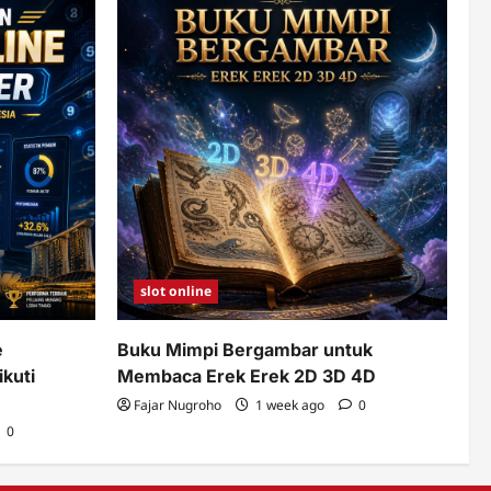
slot online
e
Buku Mimpi Bergambar untuk
kuti
Membaca Erek Erek 2D 3D 4D
Fajar Nugroho
1 week ago
0
0