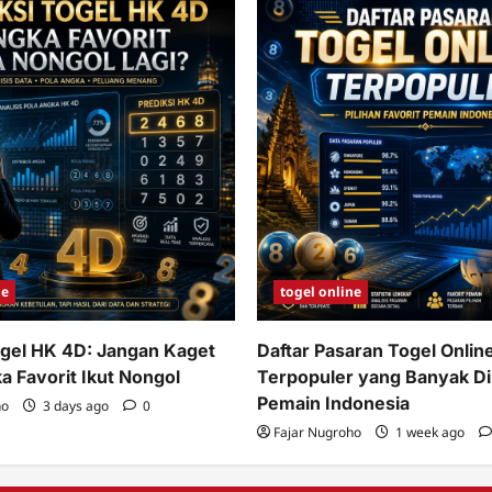
ne
togel online
ogel HK 4D: Jangan Kaget
Daftar Pasaran Togel Onlin
a Favorit Ikut Nongol
Terpopuler yang Banyak Dii
Pemain Indonesia
ho
3 days ago
0
Fajar Nugroho
1 week ago