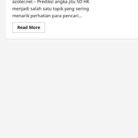
azoter.net – Prediksi angka jitu 5D HK
menjadi salah satu topik yang sering
menarik perhatian para pencari...
Read
Read More
more
about
Prediksi
Angka
Jitu
5D
HK:
Cara
Seru
Membaca
Pola
Angka
Harian