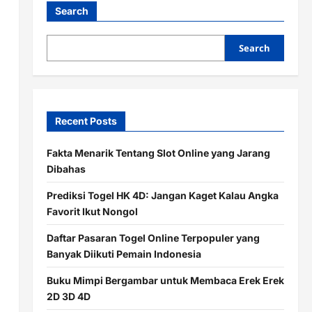
Search
Search
Recent Posts
Fakta Menarik Tentang Slot Online yang Jarang
Dibahas
Prediksi Togel HK 4D: Jangan Kaget Kalau Angka
Favorit Ikut Nongol
Daftar Pasaran Togel Online Terpopuler yang
Banyak Diikuti Pemain Indonesia
Buku Mimpi Bergambar untuk Membaca Erek Erek
2D 3D 4D