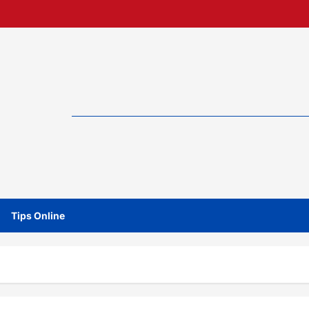
Tips Online