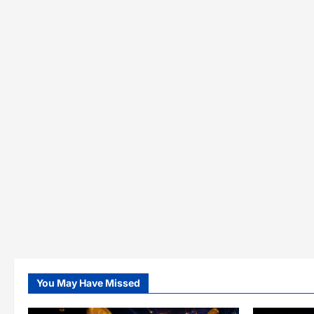
You May Have Missed