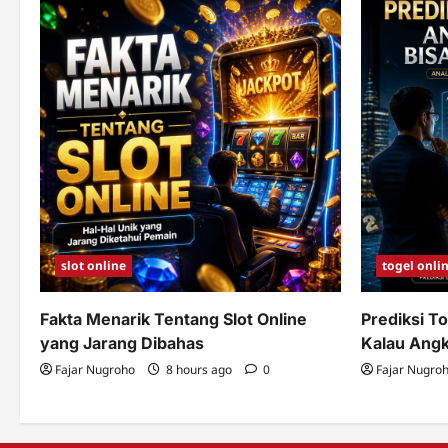
slot online
togel onli
Fakta Menarik Tentang Slot Online
Prediksi T
yang Jarang Dibahas
Kalau Angk
Fajar Nugroho
8 hours ago
0
Fajar Nugro