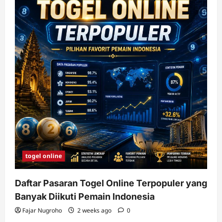
togel online
Daftar Pasaran Togel Online Terpopuler yang
Banyak Diikuti Pemain Indonesia
Fajar Nugroho
2 weeks ago
0