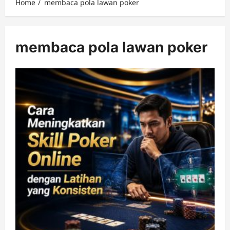
Home
membaca pola lawan poker
membaca pola lawan poker